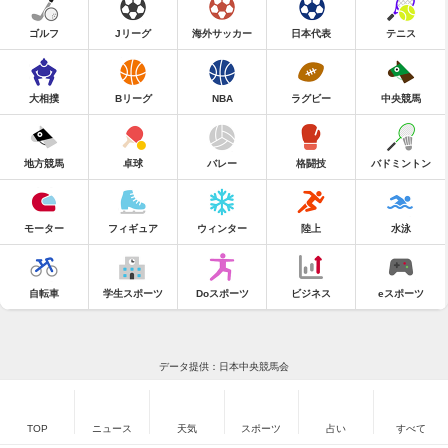
ゴルフ
Jリーグ
海外サッカー
日本代表
テニス
大相撲
Bリーグ
NBA
ラグビー
中央競馬
地方競馬
卓球
バレー
格闘技
バドミントン
モーター
フィギュア
ウィンター
陸上
水泳
自転車
学生スポーツ
Doスポーツ
ビジネス
eスポーツ
データ提供：日本中央競馬会
TOP
ニュース
天気
スポーツ
占い
すべて