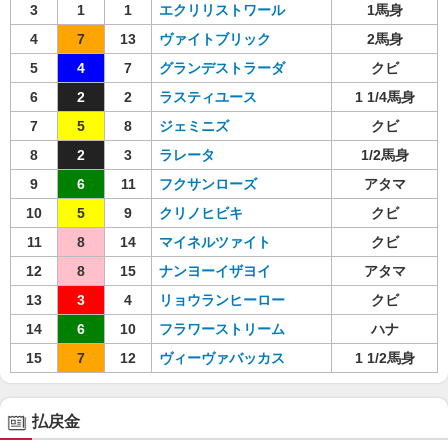
3
1
1
エクリリストワール
1馬身
4
7
13
ヴァイトブリック
2馬身
5
4
7
グランデストラーダ
クビ
6
2
2
ラスティユース
1 1/4馬身
7
5
8
ジェミニズ
クビ
8
2
3
ラレータ
1/2馬身
9
6
11
フクサンローズ
アタマ
10
5
9
クリノヒビキ
クビ
11
8
14
マイネルツァイト
クビ
12
8
15
ナンヨーイザヨイ
アタマ
13
3
4
リョウランヒーロー
クビ
14
6
10
フラワーストリーム
ハナ
15
7
12
ヴィーヴァバッカス
1 1/2馬身
払戻金