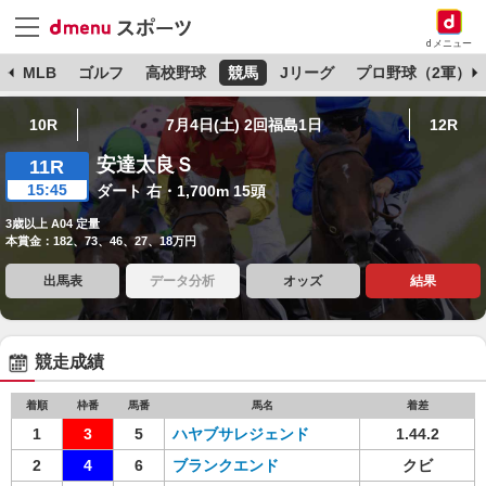
dメニュー
球
MLB
ゴルフ
高校野球
競馬
Jリーグ
プロ野球（2軍）
10R
7月4日(土) 2回福島1日
12R
安達太良Ｓ
11R
15:45
ダート 右・1,700m 15頭
3歳以上 A04 定量
本賞金：182、73、46、27、18万円
出馬表
データ分析
オッズ
結果
競走成績
着順
枠番
馬番
馬名
着差
1
3
5
ハヤブサレジェンド
1.44.2
2
4
6
ブランクエンド
クビ