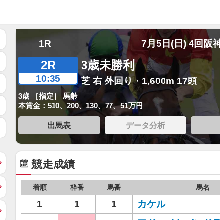
1R
7月5日(日) 4回阪
2R
3歳未勝利
10:35
芝 右 外回り・1,600m 17頭
3歳 ［指定］ 馬齢
本賞金：510、200、130、77、51万円
出馬表
データ分析
競走成績
着順
枠番
馬番
馬名
1
1
1
カケル