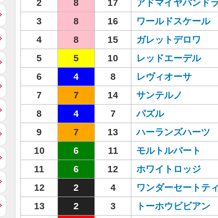
2
8
17
アドマイヤパンド
3
8
16
ワールドスケール
4
8
15
ガレットデロワ
5
5
10
レッドエーデル
6
4
8
レヴィオーサ
7
7
14
サンテルノ
8
4
7
パズル
9
7
13
ハーランズハーツ
10
6
11
モルトルバート
11
6
12
ホワイトロッジ
12
2
4
ワンダーセートテ
13
2
3
トーホウビビアン