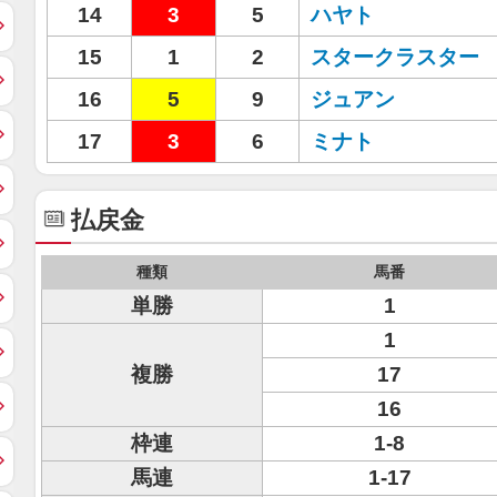
14
3
5
ハヤト
15
1
2
スタークラスター
16
5
9
ジュアン
17
3
6
ミナト
払戻金
種類
馬番
単勝
1
1
複勝
17
16
枠連
1-8
馬連
1-17