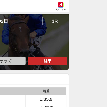
dメニュー
神2日
3R
オッズ
結果
着差
1.35.9