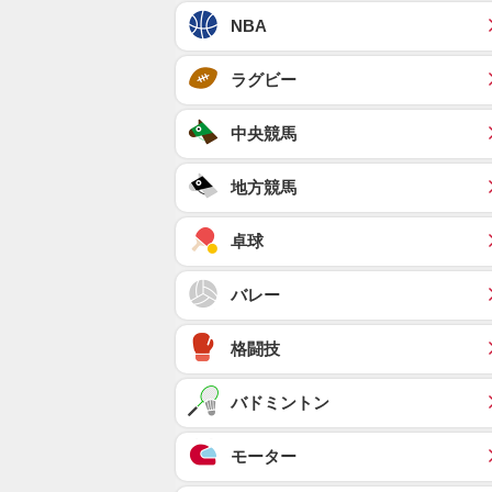
NBA
ラグビー
中央競馬
地方競馬
卓球
バレー
格闘技
バドミントン
モーター