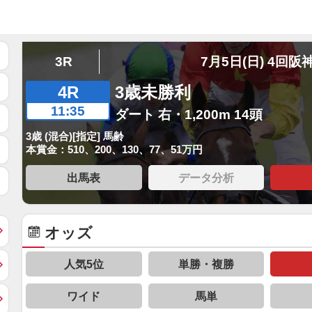
3R
7月5日(日) 4回阪
4R
3歳未勝利
11:35
ダート 右・1,200m 14頭
3歳 (混合)[指定] 馬齢
本賞金：510、200、130、77、51万円
出馬表
データ分析
オッズ
人気5位
単勝・複勝
ワイド
馬単