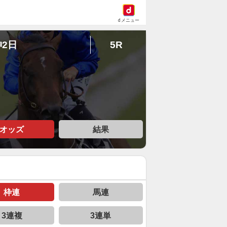
dメニュー
神2日
5R
オッズ
結果
枠連
馬連
3連複
3連単