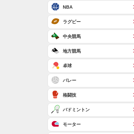
NBA
ラグビー
中央競馬
地方競馬
卓球
バレー
格闘技
バドミントン
モーター