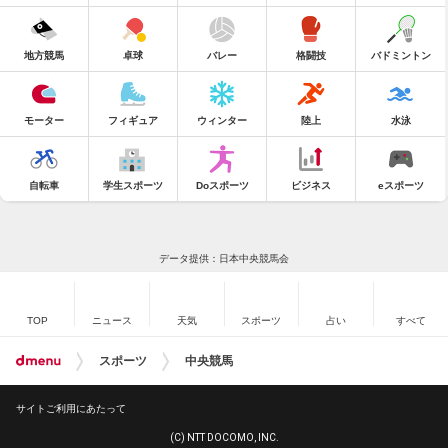
地方競馬
卓球
バレー
格闘技
バドミントン
モーター
フィギュア
ウィンター
陸上
水泳
自転車
学生スポーツ
Doスポーツ
ビジネス
eスポーツ
データ提供：日本中央競馬会
TOP
ニュース
天気
スポーツ
占い
すべて
スポーツ
中央競馬
サイトご利用にあたって
(C) NTT DOCOMO, INC.