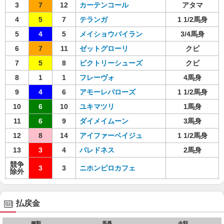
3
7
12
カーテンコール
アタマ
4
5
7
テランガ
1 1/2馬身
5
4
5
メイショウバイラン
3/4馬身
6
7
11
ゼットグローリ
クビ
7
5
8
ビクトリーシューズ
クビ
8
1
1
フレーヴォ
4馬身
9
4
6
アモーレバローズ
1 1/2馬身
10
6
10
ユキマツリ
1馬身
11
6
9
ダイメイムーン
3馬身
12
8
14
アイファーベイジュ
1 1/2馬身
13
3
4
パレドネス
2馬身
競争
3
3
ニホンピロカフェ
除外
払戻金
種類
馬番
金額