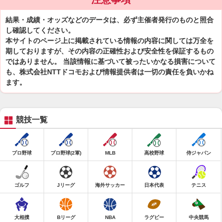
結果・成績・オッズなどのデータは、必ず主催者発行のものと照合
し確認してください。
本サイトのページ上に掲載されている情報の内容に関しては万全を
期しておりますが、その内容の正確性および安全性を保証するもの
ではありません。 当該情報に基づいて被ったいかなる損害について
も、株式会社NTTドコモおよび情報提供者は一切の責任を負いかね
ます。
競技一覧
プロ野球
プロ野球(2軍)
MLB
高校野球
侍ジャパン
ゴルフ
Jリーグ
海外サッカー
日本代表
テニス
大相撲
Bリーグ
NBA
ラグビー
中央競馬