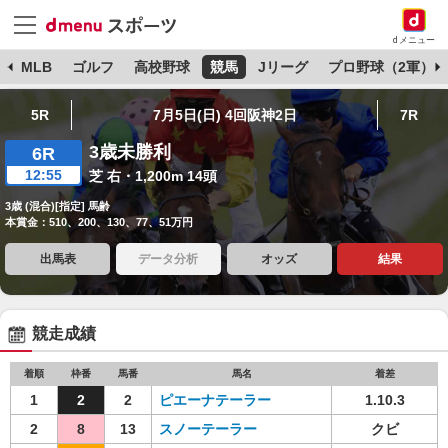
dメニュー
球
MLB
ゴルフ
高校野球
競馬
Jリーグ
プロ野球（2軍）
5R
7月5日(日) 4回阪神2日
7R
3歳未勝利
6R
12:55
芝 右・1,200m 14頭
3歳 (混合)[指定] 馬齢
本賞金：510、200、130、77、51万円
出馬表
データ分析
オッズ
結果
競走成績
着順
枠番
馬番
馬名
着差
1
2
2
ピエーナテーラー
1.10.3
2
8
13
スノーテーラー
クビ