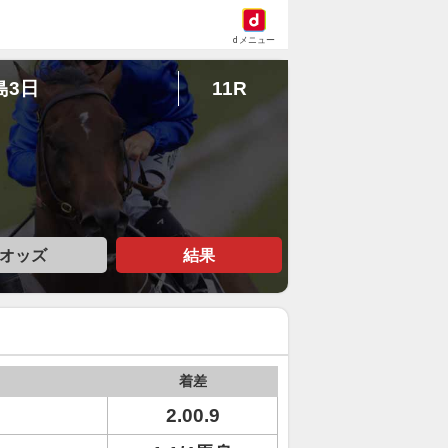
dメニュー
島3日
11R
オッズ
結果
着差
2.00.9