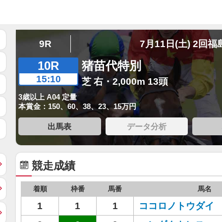
9R
7月11日(土) 2回福
10R
猪苗代特別
15:10
芝 右・2,000m 13頭
3歳以上 A04 定量
本賞金：150、60、38、23、15万円
出馬表
データ分析
競走成績
着順
枠番
馬番
馬名
1
1
1
ココロノトウダイ