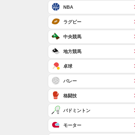
NBA
ラグビー
中央競馬
地方競馬
卓球
バレー
格闘技
バドミントン
モーター