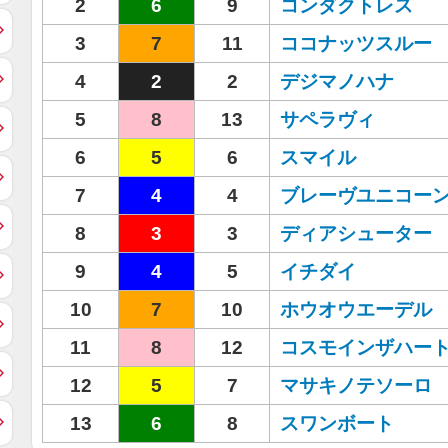
2
6
9
コンダクトレス
3
7
11
ココナッツスルー
4
2
2
デジマノハナ
5
8
13
サペラヴィ
6
5
6
スマイル
7
4
4
ブレーヴユニコー
8
3
3
ディアシューター
9
4
5
イチダイ
10
7
10
ホウオウエーデル
11
8
12
コスモインザハー
12
5
7
マサキノテソーロ
13
6
8
スワンボート