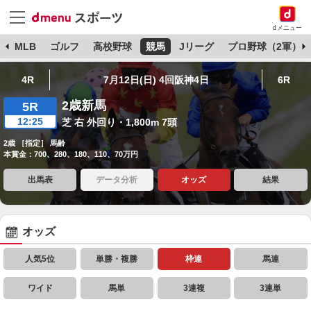
dメニュー
球
MLB
ゴルフ
高校野球
競馬
Jリーグ
プロ野球（2軍）
4R
7月12日(日) 4回阪神4日
6R
2歳新馬
5R
12:25
芝 右 外回り・1,800m 7頭
2歳 ［指定］ 馬齢
本賞金：700、280、180、110、70万円
出馬表
データ分析
オッズ
結果
オッズ
人気5位
単勝・複勝
枠連
馬連
ワイド
馬単
3連複
3連単