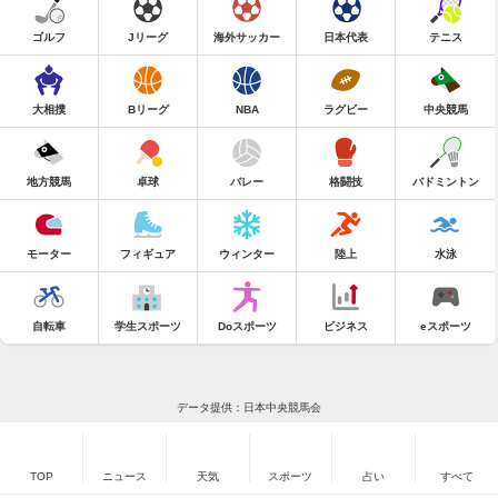
ゴルフ
Jリーグ
海外サッカー
日本代表
テニス
大相撲
Bリーグ
NBA
ラグビー
中央競馬
地方競馬
卓球
バレー
格闘技
バドミントン
モーター
フィギュア
ウィンター
陸上
水泳
自転車
学生スポーツ
Doスポーツ
ビジネス
eスポーツ
データ提供：日本中央競馬会
TOP
ニュース
天気
スポーツ
占い
すべて