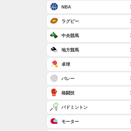
NBA
ラグビー
中央競馬
地方競馬
卓球
バレー
格闘技
バドミントン
モーター