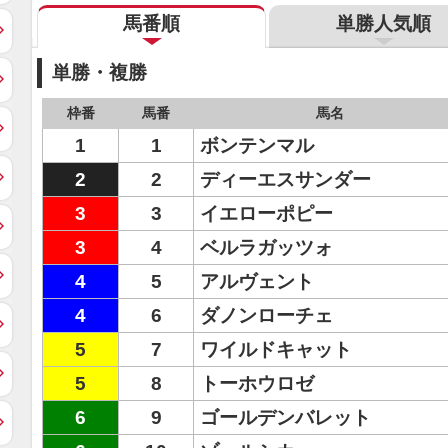
馬番順
単勝人気順
単勝・複勝
枠番
馬番
馬名
1
1
ボンテンマル
2
2
ディーエスサンダー
3
3
イエローポピー
3
4
ベルラガッツォ
4
5
アルヴェント
4
6
ダノンローチェ
5
7
ワイルドキャット
5
8
トーホウロゼ
6
9
ゴールデンバレット