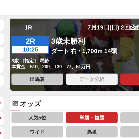
1R
7月19日(日) 2回函
2R
3歳未勝利
10:25
ダート 右・1,700m 14頭
3歳 ［指定］ 馬齢
本賞金：510、200、130、77、51万円
出馬表
データ分析
オッズ
人気5位
単勝・複勝
ワイド
馬単