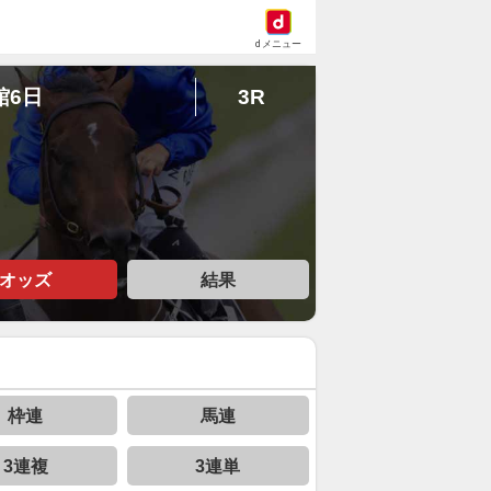
dメニュー
館6日
3R
オッズ
結果
枠連
馬連
3連複
3連単