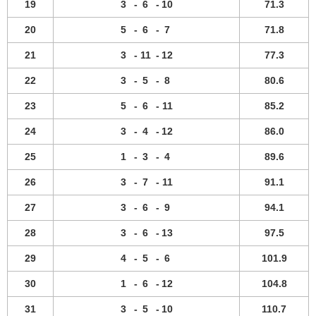
19
3
-
6
-
10
71.3
20
5
-
6
-
7
71.8
21
3
-
11
-
12
77.3
22
3
-
5
-
8
80.6
23
5
-
6
-
11
85.2
24
3
-
4
-
12
86.0
25
1
-
3
-
4
89.6
26
3
-
7
-
11
91.1
27
3
-
6
-
9
94.1
28
3
-
6
-
13
97.5
29
4
-
5
-
6
101.9
30
1
-
6
-
12
104.8
31
3
-
5
-
10
110.7