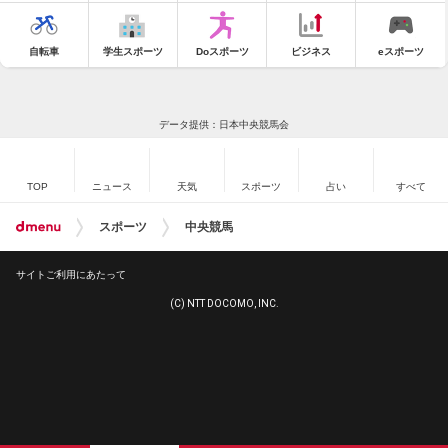
自転車
学生スポーツ
Doスポーツ
ビジネス
eスポーツ
データ提供：日本中央競馬会
TOP
ニュース
天気
スポーツ
占い
すべて
スポーツ
中央競馬
サイトご利用にあたって
(C) NTT DOCOMO, INC.