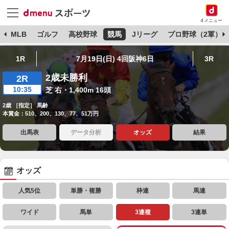
dメニュー
球
MLB
ゴルフ
高校野球
競馬
Jリーグ
プロ野球（2軍）
1R
7月19日(日) 4回阪神6日
3R
2歳未勝利
2R
10:35
芝 右・1,400m 16頭
2歳 ［指定］ 馬齢
本賞金：510、200、130、77、51万円
出馬表
データ分析
オッズ
結果
オッズ
人気5位
単勝・複勝
枠連
馬連
ワイド
馬単
3連複
3連単