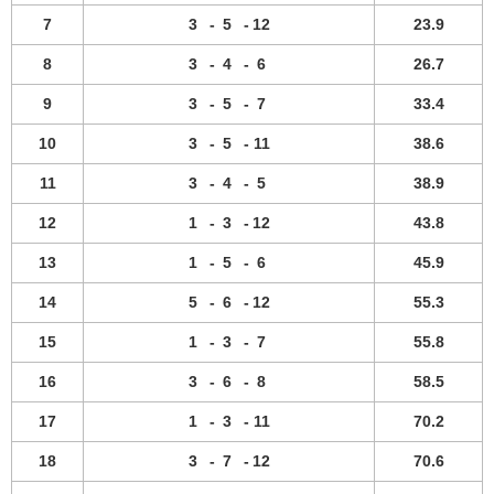
7
3
-
5
-
12
23.9
8
3
-
4
-
6
26.7
9
3
-
5
-
7
33.4
10
3
-
5
-
11
38.6
11
3
-
4
-
5
38.9
12
1
-
3
-
12
43.8
13
1
-
5
-
6
45.9
14
5
-
6
-
12
55.3
15
1
-
3
-
7
55.8
16
3
-
6
-
8
58.5
17
1
-
3
-
11
70.2
18
3
-
7
-
12
70.6