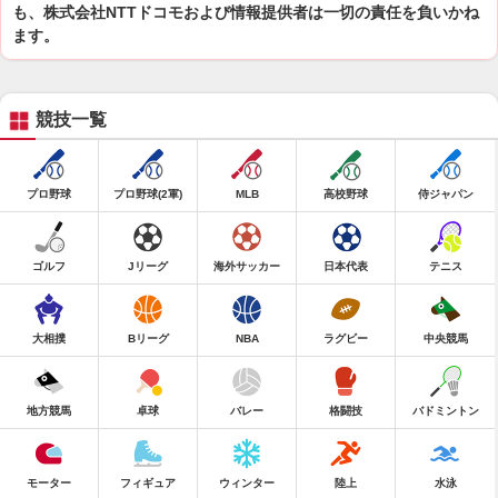
も、株式会社NTTドコモおよび情報提供者は一切の責任を負いかね
ます。
競技一覧
プロ野球
プロ野球(2軍)
MLB
高校野球
侍ジャパン
ゴルフ
Jリーグ
海外サッカー
日本代表
テニス
大相撲
Bリーグ
NBA
ラグビー
中央競馬
地方競馬
卓球
バレー
格闘技
バドミントン
モーター
フィギュア
ウィンター
陸上
水泳