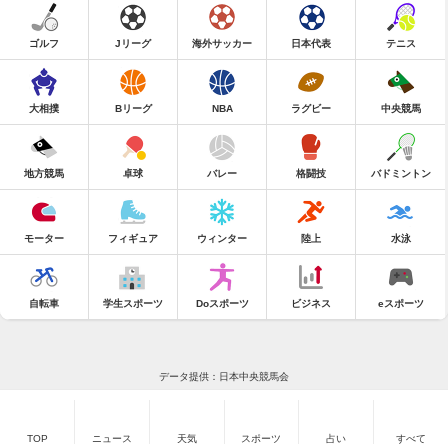
ゴルフ
Jリーグ
海外サッカー
日本代表
テニス
大相撲
Bリーグ
NBA
ラグビー
中央競馬
地方競馬
卓球
バレー
格闘技
バドミントン
モーター
フィギュア
ウィンター
陸上
水泳
自転車
学生スポーツ
Doスポーツ
ビジネス
eスポーツ
データ提供：日本中央競馬会
TOP
ニュース
天気
スポーツ
占い
すべて