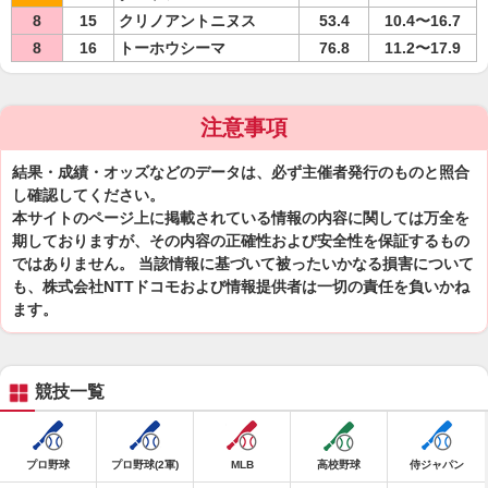
8
15
クリノアントニヌス
53.4
10.4〜16.7
8
16
トーホウシーマ
76.8
11.2〜17.9
注意事項
結果・成績・オッズなどのデータは、必ず主催者発行のものと照合
し確認してください。
本サイトのページ上に掲載されている情報の内容に関しては万全を
期しておりますが、その内容の正確性および安全性を保証するもの
ではありません。 当該情報に基づいて被ったいかなる損害について
も、株式会社NTTドコモおよび情報提供者は一切の責任を負いかね
ます。
競技一覧
プロ野球
プロ野球(2軍)
MLB
高校野球
侍ジャパン