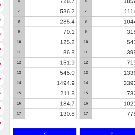
728.7
185
6
6
536.2
111
7
7
285.4
104
8
8
70.1
31
9
9
125.2
54
10
10
86.8
39
11
11
151.9
71
12
12
545.0
133
13
13
1494.9
339
14
14
211.8
73
15
15
184.7
102
16
16
130.8
77
17
17
7
8