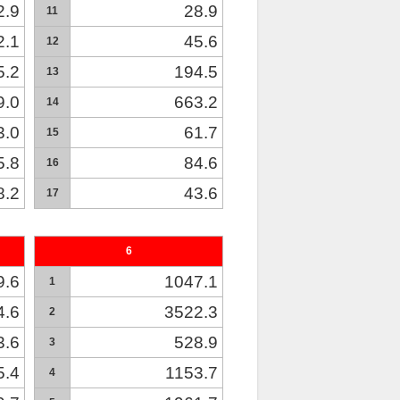
2.9
28.9
11
2.1
45.6
12
5.2
194.5
13
9.0
663.2
14
3.0
61.7
15
5.8
84.6
16
8.2
43.6
17
6
9.6
1047.1
1
4.6
3522.3
2
3.6
528.9
3
5.4
1153.7
4