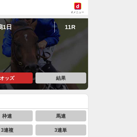
dメニュー
潟1日
11R
オッズ
結果
枠連
馬連
3連複
3連単