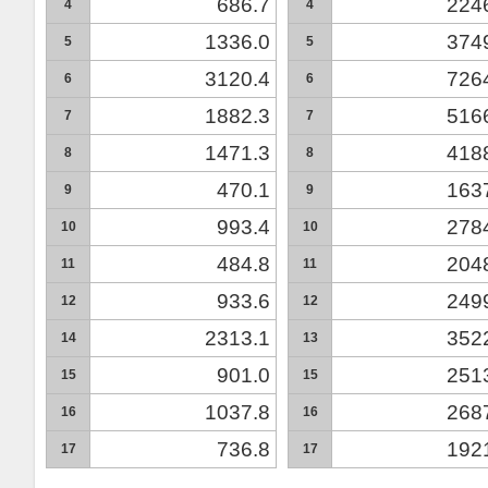
686.7
224
4
4
1336.0
374
5
5
3120.4
726
6
6
1882.3
516
7
7
1471.3
418
8
8
470.1
163
9
9
993.4
278
10
10
484.8
204
11
11
933.6
249
12
12
2313.1
352
14
13
901.0
251
15
15
1037.8
268
16
16
736.8
192
17
17