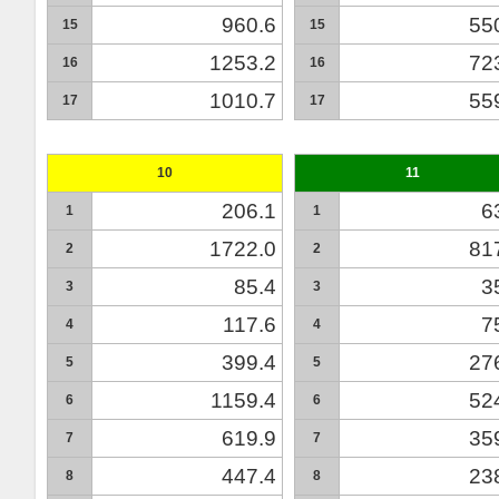
960.6
55
15
15
1253.2
72
16
16
1010.7
55
17
17
10
11
206.1
6
1
1
1722.0
81
2
2
85.4
3
3
3
117.6
7
4
4
399.4
27
5
5
1159.4
52
6
6
619.9
35
7
7
447.4
23
8
8