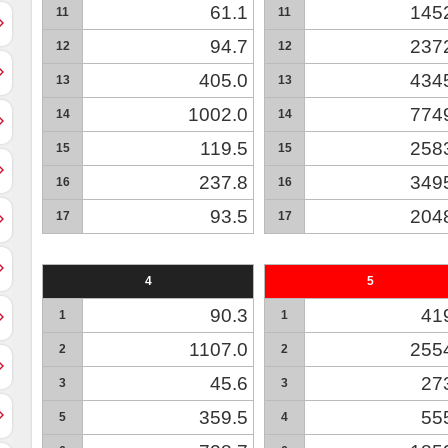
61.1
145
11
11
94.7
237
12
12
405.0
434
13
13
1002.0
774
14
14
119.5
258
15
15
237.8
349
16
16
93.5
204
17
17
4
5
90.3
41
1
1
1107.0
255
2
2
45.6
27
3
3
359.5
55
5
4