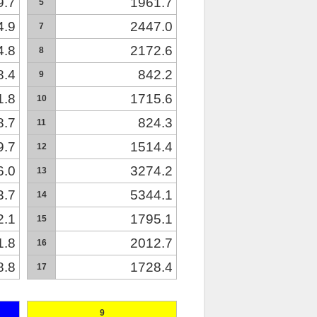
9.7
1961.7
5
4.9
2447.0
7
4.8
2172.6
8
8.4
842.2
9
1.8
1715.6
10
8.7
824.3
11
9.7
1514.4
12
6.0
3274.2
13
3.7
5344.1
14
2.1
1795.1
15
1.8
2012.7
16
8.8
1728.4
17
9