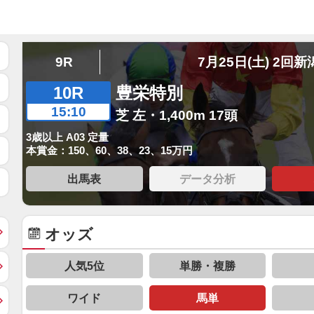
9R
7月25日(土) 2回新
10R
豊栄特別
15:10
芝 左・1,400m 17頭
3歳以上 A03 定量
本賞金：150、60、38、23、15万円
出馬表
データ分析
オッズ
人気5位
単勝・複勝
ワイド
馬単