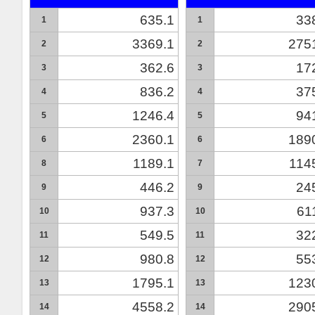
635.1
33
1
1
3369.1
275
2
2
362.6
17
3
3
836.2
37
4
4
1246.4
94
5
5
2360.1
189
6
6
1189.1
114
8
7
446.2
24
9
9
937.3
61
10
10
549.5
32
11
11
980.8
55
12
12
1795.1
123
13
13
4558.2
290
14
14