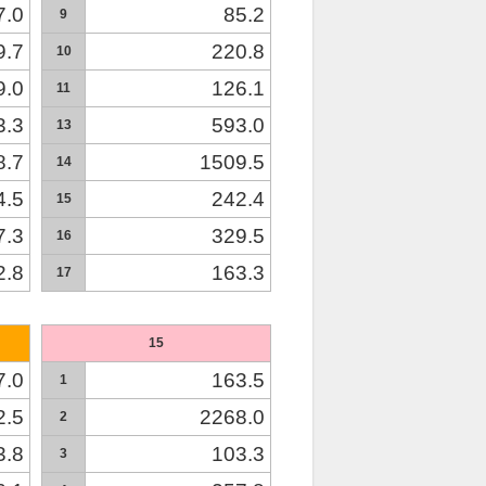
7.0
85.2
9
9.7
220.8
10
9.0
126.1
11
3.3
593.0
13
8.7
1509.5
14
4.5
242.4
15
7.3
329.5
16
2.8
163.3
17
15
7.0
163.5
1
2.5
2268.0
2
3.8
103.3
3