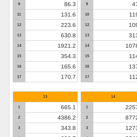
86.3
4
9
9
131.6
11
11
10
223.6
10
12
12
630.8
31
13
13
1921.2
107
14
14
354.3
11
15
15
165.6
13
16
16
170.7
11
17
17
13
14
665.1
225
1
1
4386.2
877
2
2
343.8
127
3
3