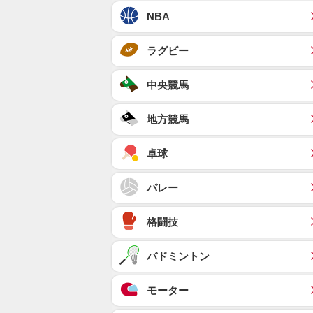
NBA
ラグビー
中央競馬
地方競馬
卓球
バレー
格闘技
バドミントン
モーター