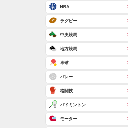
NBA
ラグビー
中央競馬
地方競馬
卓球
バレー
格闘技
バドミントン
モーター