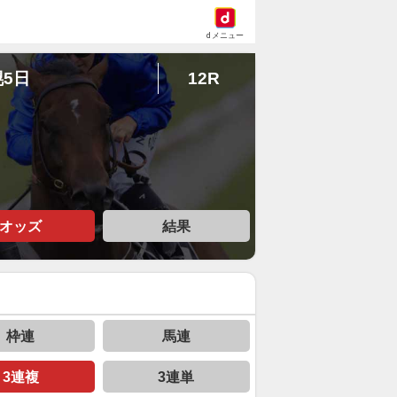
dメニュー
幌5日
12R
オッズ
結果
枠連
馬連
3連複
3連単