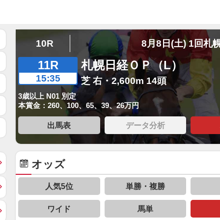
10R
8月8日(土) 1回札
11R
札幌日経ＯＰ（L）
15:35
芝 右・2,600m 14頭
3歳以上 N01 別定
本賞金：260、100、65、39、26万円
出馬表
データ分析
オッズ
人気5位
単勝・複勝
ワイド
馬単