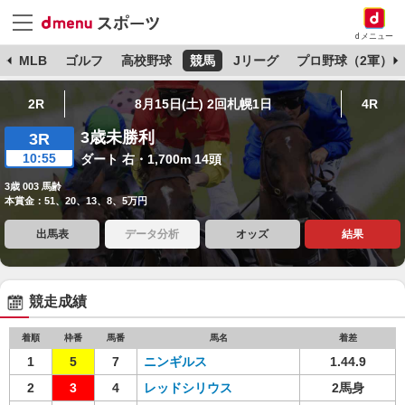
dメニュー
球
MLB
ゴルフ
高校野球
競馬
Jリーグ
プロ野球（2軍）
2R
8月15日(土) 2回札幌1日
4R
3歳未勝利
3R
10:55
ダート 右・1,700m 14頭
3歳 003 馬齢
本賞金：51、20、13、8、5万円
出馬表
データ分析
オッズ
結果
競走成績
着順
枠番
馬番
馬名
着差
1
5
7
ニンギルス
1.44.9
2
3
4
レッドシリウス
2馬身