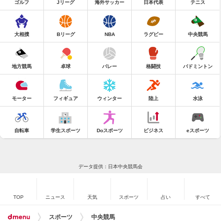
ゴルフ
Jリーグ
海外サッカー
日本代表
テニス
大相撲
Bリーグ
NBA
ラグビー
中央競馬
地方競馬
卓球
バレー
格闘技
バドミントン
モーター
フィギュア
ウィンター
陸上
水泳
自転車
学生スポーツ
Doスポーツ
ビジネス
eスポーツ
データ提供：日本中央競馬会
TOP
ニュース
天気
スポーツ
占い
すべて
スポーツ
中央競馬