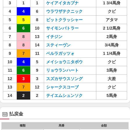
3
1
1
ケイアイタカプナ
1 3/4馬身
4
4
6
ウラワザテクニック
クビ
5
5
8
ビットクラッシャー
アタマ
6
6
10
サイモンバトラー
2 1/2馬身
7
8
13
イチジン
2馬身
8
8
14
スティーヴン
3/4馬身
9
7
11
ベルラガッツォ
1 1/4馬身
10
4
5
メイショウニタボウ
クビ
11
6
9
リョウランハート
3馬身
12
3
3
スズカサウスソング
大差
13
7
12
シャークスコーブ
クビ
14
2
2
テイエムシュンソク
5馬身
払戻金
種類
馬番
金額