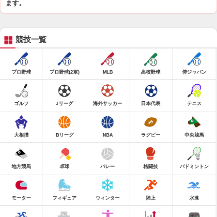
ます。
競技一覧
プロ野球
プロ野球(2軍)
MLB
高校野球
侍ジャパン
ゴルフ
Jリーグ
海外サッカー
日本代表
テニス
大相撲
Bリーグ
NBA
ラグビー
中央競馬
地方競馬
卓球
バレー
格闘技
バドミントン
モーター
フィギュア
ウィンター
陸上
水泳