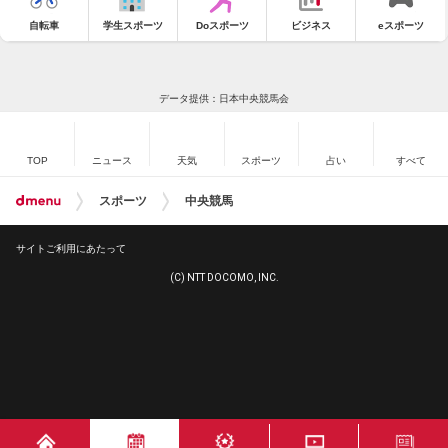
自転車
学生スポーツ
Doスポーツ
ビジネス
eスポーツ
データ提供：日本中央競馬会
TOP
ニュース
天気
スポーツ
占い
すべて
スポーツ
中央競馬
サイトご利用にあたって
(C) NTT DOCOMO, INC.