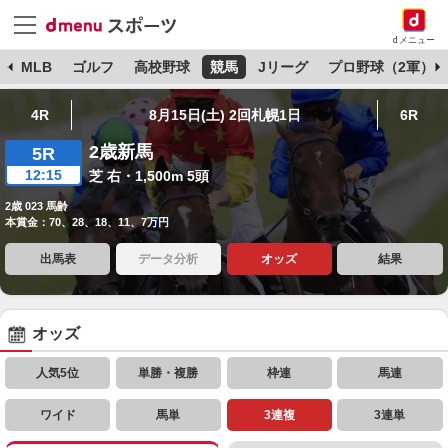
dメニュー
球
MLB
ゴルフ
高校野球
競馬
Jリーグ
プロ野球（2軍）
4R
8月15日(土) 2回札幌1日
6R
2歳新馬
5R
12:15
芝 右・1,500m 5頭
2歳 023 馬齢
本賞金：70、28、18、11、7万円
出馬表
データ分析
オッズ
結果
オッズ
人気5位
単勝・複勝
枠連
馬連
ワイド
馬単
3連複
3連単