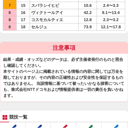
7
15
スバラシイヒビ
10.6
2.4〜3.3
8
16
ヴィクトールアイ
42.2
9.1〜13.4
8
17
コスモカルティエ
12.8
2.3〜3.2
8
18
セルジュ
73.9
12.1〜17.8
注意事項
結果・成績・オッズなどのデータは、必ず主催者発行のものと照合
し確認してください。
本サイトのページ上に掲載されている情報の内容に関しては万全を
期しておりますが、その内容の正確性および安全性を保証するもの
ではありません。 当該情報に基づいて被ったいかなる損害について
も、株式会社NTTドコモおよび情報提供者は一切の責任を負いかね
ます。
競技一覧