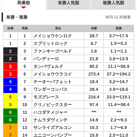
馬番順
単勝人気順
複勝人気順
単勝・複勝
8/15 11:30更新
枠番
馬番
馬名
単勝
複勝
1
1
メイショウケンロク
28.7
3.7〜17.5
1
2
スプリットロック
6.7
1.5〜5.3
2
3
ファンキーゴールド
1.6
1.1〜1.1
2
4
パンディーロ
21.8
3.0〜13.9
3
5
タンバヴェルド
80.2
11.1〜56.9
3
6
メイショウウラコイ
273.4
37.2〜194.2
4
7
テーオーバフェット
18.4
3.2〜14.7
4
8
ワンダーコンパス
28.4
3.9〜18.6
5
9
モズグレース
216.4
23.0〜119.1
5
10
クリノビックスター
97.4
11.4〜58.4
6
11
ハコダテメジャー
***
***
6
12
ナムラダヴィンチ
14.9
2.2〜9.3
7
13
サンライズアルコン
10.3
1.7〜6.9
7
14
ユニコーンバンブー
10.9
2.5〜11.0