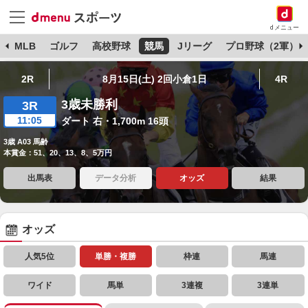
dメニュー
球
MLB
ゴルフ
高校野球
競馬
Jリーグ
プロ野球（2軍）
2R
8月15日(土) 2回小倉1日
4R
3歳未勝利
3R
11:05
ダート 右・1,700m 16頭
3歳 A03 馬齢
本賞金：51、20、13、8、5万円
出馬表
データ分析
オッズ
結果
オッズ
人気5位
単勝・複勝
枠連
馬連
ワイド
馬単
3連複
3連単