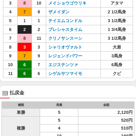
3
8
10
メイショウゴウリキ
アタマ
4
7
8
ザメイダン
2 1/2馬身
5
1
1
テイエムコンドル
3 1/2馬身
6
2
2
プレシャスタイム
1 3/4馬身
7
8
11
クリノサンスーシ
3 1/2馬身
8
3
3
シャリオヴァルト
大差
9
7
9
レジェンドパワー
3馬身
10
6
7
エジステンツァ
6馬身
11
6
6
シゲルサツマイモ
クビ
払戻金
種類
馬番
金額
単勝
5
2,120円
5
520円
複勝
4
510円