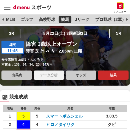
dメニュー
球
MLB
ゴルフ
高校野球
競馬
Jリーグ
プロ野球（2軍）
3R
8月22日(土) 3回新潟3日
5R
障害 3歳以上オープン
4R
11:45
障害 芝 外 -> 内・2,850m 11頭
サラ系障害 3歳以上 A00 別定
本賞金：135、54、34、20、14万円
出馬表
データ分析
オッズ
結果
競走成績
着順
枠番
馬番
馬名
着差
1
5
5
スマートボムシェル
3.03.5
2
4
4
ヒロノタイリク
クビ