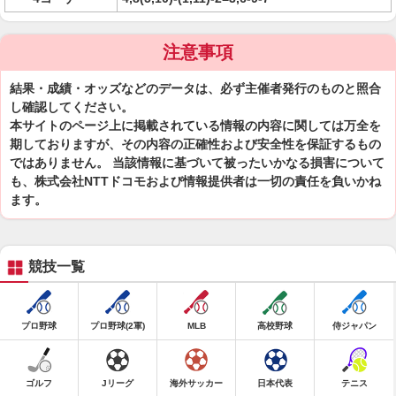
注意事項
結果・成績・オッズなどのデータは、必ず主催者発行のものと照合
し確認してください。
本サイトのページ上に掲載されている情報の内容に関しては万全を
期しておりますが、その内容の正確性および安全性を保証するもの
ではありません。 当該情報に基づいて被ったいかなる損害について
も、株式会社NTTドコモおよび情報提供者は一切の責任を負いかね
ます。
競技一覧
プロ野球
プロ野球(2軍)
MLB
高校野球
侍ジャパン
ゴルフ
Jリーグ
海外サッカー
日本代表
テニス