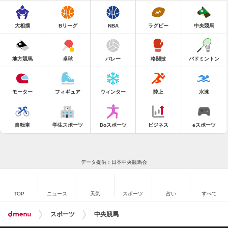
大相撲
Bリーグ
NBA
ラグビー
中央競馬
地方競馬
卓球
バレー
格闘技
バドミントン
モーター
フィギュア
ウィンター
陸上
水泳
自転車
学生スポーツ
Doスポーツ
ビジネス
eスポーツ
データ提供：日本中央競馬会
TOP
ニュース
天気
スポーツ
占い
すべて
スポーツ
中央競馬