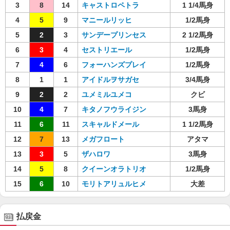
3
8
14
キャストロペトラ
1 1/4馬身
4
5
9
マニールリッヒ
1/2馬身
5
2
3
サンデープリンセス
2 1/2馬身
6
3
4
セストリエール
1/2馬身
7
4
6
フォーハンズプレイ
1/2馬身
8
1
1
アイドルヲサガセ
3/4馬身
9
2
2
ユメミルユメコ
クビ
10
4
7
キタノフウライジン
3馬身
11
6
11
スキャルドメール
1 1/2馬身
12
7
13
メガフロート
アタマ
13
3
5
ザハロワ
3馬身
14
5
8
クイーンオラトリオ
1/2馬身
15
6
10
モリトアリュルヒメ
大差
払戻金