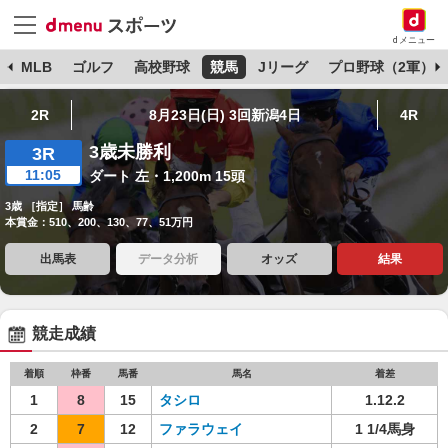
dメニュー
球
MLB
ゴルフ
高校野球
競馬
Jリーグ
プロ野球（2軍）
2R
8月23日(日) 3回新潟4日
4R
3歳未勝利
3R
11:05
ダート 左・1,200m 15頭
3歳 ［指定］ 馬齢
本賞金：510、200、130、77、51万円
出馬表
データ分析
オッズ
結果
競走成績
着順
枠番
馬番
馬名
着差
1
8
15
タシロ
1.12.2
2
7
12
ファラウェイ
1 1/4馬身