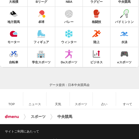
大相撲
Bリーグ
NBA
ラグビー
中央競馬
地方競馬
卓球
バレー
格闘技
バドミントン
モーター
フィギュア
ウィンター
陸上
水泳
自転車
学生スポーツ
Doスポーツ
ビジネス
eスポーツ
データ提供：日本中央競馬会
TOP
ニュース
天気
スポーツ
占い
すべて
スポーツ
中央競馬
サイトご利用にあたって