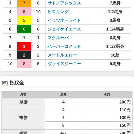
3
7
8
サトノアレックス
7馬身
4
8
10
ヒロキング
1/2馬身
5
5
5
イッツオーライト
3馬身
6
6
6
ジェイケイエース
1 1/4馬身
7
1
1
マクルーバ
6馬身
8
3
3
ハーバーコメット
1 1/2馬身
9
2
2
メートルエロー
大差
10
8
9
ヴァイスジーニー
9馬身
払戻金
種類
馬番
金額
単勝
4
200円
4
110円
複勝
7
130円
8
150円
枠連
4-7
200円