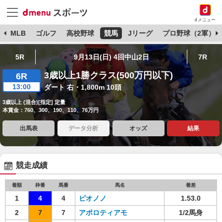
dメニュー
球
MLB
ゴルフ
高校野球
競馬
Jリーグ
プロ野球（2軍）
5R
9月13日(日) 4回中山2日
7R
3歳以上1勝クラス(500万円以下)
6R
13:00
ダート 右・1,800m 10頭
3歳以上 (混合)[指定] 定量
本賞金：760、300、190、110、76万円
出馬表
データ分析
オッズ
結果
競走成績
着順
枠番
馬番
馬名
着差
1
4
4
ピオノノ
1.53.0
2
7
7
アポロティアモ
1/2馬身