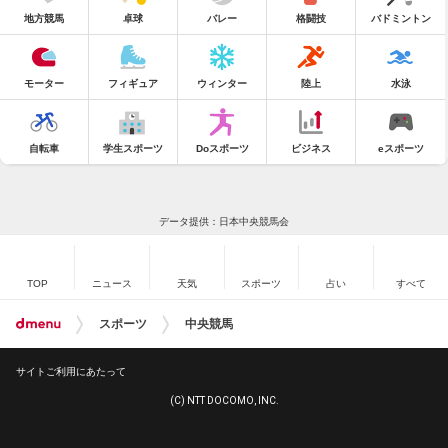
地方競馬
卓球
バレー
格闘技
バドミントン
モーター
フィギュア
ウィンター
陸上
水泳
自転車
学生スポーツ
Doスポーツ
ビジネス
eスポーツ
データ提供：日本中央競馬会
TOP
ニュース
天気
スポーツ
占い
すべて
スポーツ
中央競馬
サイトご利用にあたって
(C) NTT DOCOMO, INC.