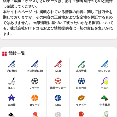
結果・成績・オッズなどのデータは、必ず主催者発行のものと照合
し確認してください。
本サイトのページ上に掲載されている情報の内容に関しては万全を
期しておりますが、その内容の正確性および安全性を保証するもの
ではありません。 当該情報に基づいて被ったいかなる損害について
も、株式会社NTTドコモおよび情報提供者は一切の責任を負いかね
ます。
競技一覧
プロ野球
プロ野球(2軍)
MLB
高校野球
侍ジャパン
ゴルフ
Jリーグ
海外サッカー
日本代表
テニス
大相撲
Bリーグ
NBA
ラグビー
中央競馬