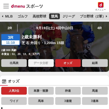
dメニュー
球
MLB
ゴルフ
高校野球
競馬
Jリーグ
プロ野球（2軍）
2R
9月19日(土) 4回中山3日
4R
2歳未勝利
3R
11:10
芝 右 外回り・1,200m 15頭
2歳 000 馬齢
本賞金：51、20、13、8、5万円
出馬表
データ分析
オッズ
結果
オッズ
人気5位
単勝・複勝
枠連
馬連
ワイド
馬単
3連複
3連単