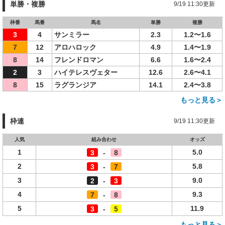
単勝・複勝
9/19 11:30更新
枠番
馬番
馬名
単勝
複勝
3
4
サンミラー
2.3
1.2〜1.6
7
12
アロハロック
4.9
1.4〜1.9
8
14
フレンドロマン
6.6
1.6〜2.4
2
3
ハイテレスヴェター
12.6
2.6〜4.1
8
15
ラグランジア
14.1
2.4〜3.8
もっと見る＞
枠連
9/19 11:30更新
人気
組み合わせ
オッズ
1
5.0
3
-
8
2
5.8
3
-
7
3
9.0
2
-
3
4
9.3
7
-
8
5
11.9
3
-
5
もっと見る＞