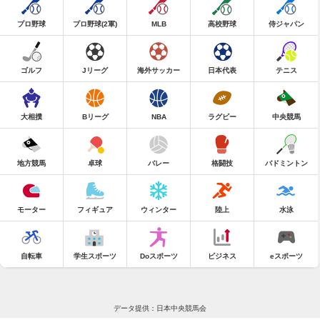
プロ野球
プロ野球(2軍)
MLB
高校野球
侍ジャパン
ゴルフ
Jリーグ
海外サッカー
日本代表
テニス
大相撲
Bリーグ
NBA
ラグビー
中央競馬
地方競馬
卓球
バレー
格闘技
バドミントン
モーター
フィギュア
ウィンター
陸上
水泳
自転車
学生スポーツ
Doスポーツ
ビジネス
eスポーツ
データ提供：日本中央競馬会