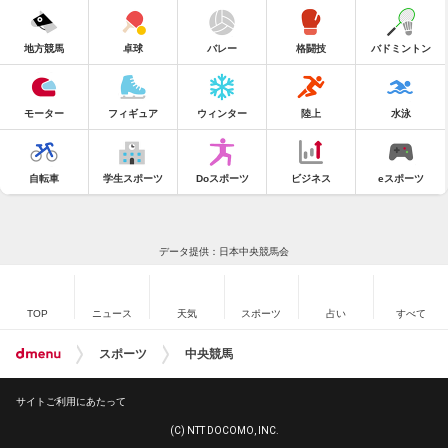
地方競馬
卓球
バレー
格闘技
バドミントン
モーター
フィギュア
ウィンター
陸上
水泳
自転車
学生スポーツ
Doスポーツ
ビジネス
eスポーツ
データ提供：日本中央競馬会
TOP
ニュース
天気
スポーツ
占い
すべて
スポーツ
中央競馬
サイトご利用にあたって
(C) NTT DOCOMO, INC.