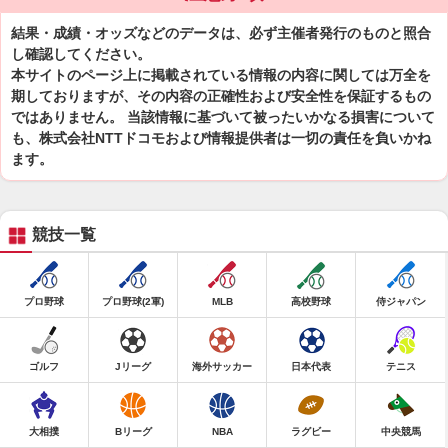
結果・成績・オッズなどのデータは、必ず主催者発行のものと照合
し確認してください。
本サイトのページ上に掲載されている情報の内容に関しては万全を
期しておりますが、その内容の正確性および安全性を保証するもの
ではありません。 当該情報に基づいて被ったいかなる損害について
も、株式会社NTTドコモおよび情報提供者は一切の責任を負いかね
ます。
競技一覧
プロ野球
プロ野球(2軍)
MLB
高校野球
侍ジャパン
ゴルフ
Jリーグ
海外サッカー
日本代表
テニス
大相撲
Bリーグ
NBA
ラグビー
中央競馬