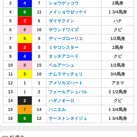
3
4
7
ショウゲッコウ
2馬身
4
6
11
メイショウゼッケイ
1 3/4馬身
5
3
6
ダイヤクイン
ハナ
6
8
16
サウンドワイズ
クビ
7
5
9
ディーズローリエ
1/2馬身
8
3
5
ミヤコシスター
2馬身
9
4
8
タッチアコード
クビ
10
8
15
ベルアーシュ
1/2馬身
11
5
10
ナムラマッチェリ
3/4馬身
12
1
1
アメリカズハート
アタマ
13
1
2
フェールアシュバル
2 1/2馬身
14
2
4
ハギノオーロ
クビ
15
7
14
ハニエル
1 3/4馬身
16
6
12
サーストンネイジュ
1 3/4馬身