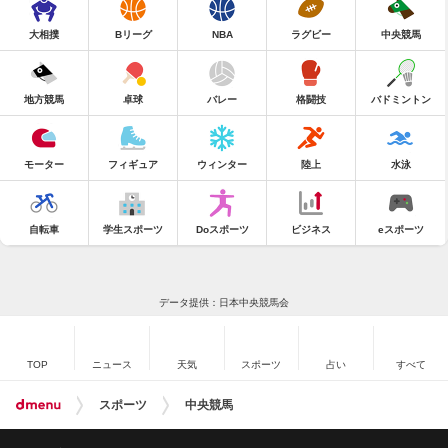
大相撲
Bリーグ
NBA
ラグビー
中央競馬
地方競馬
卓球
バレー
格闘技
バドミントン
モーター
フィギュア
ウィンター
陸上
水泳
自転車
学生スポーツ
Doスポーツ
ビジネス
eスポーツ
データ提供：日本中央競馬会
TOP
ニュース
天気
スポーツ
占い
すべて
スポーツ
中央競馬