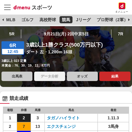
dメニュー
球
MLB
ゴルフ
高校野球
競馬
Jリーグ
プロ野球（2軍）
5R
9月21日(月) 2回中京5日
7R
3歳以上1勝クラス(500万円以下)
6R
12:45
ダート 左・1,200m 16頭
3歳以上 023 定量
本賞金：76、30、19、11、8万円
出馬表
データ分析
オッズ
結果
競走成績
着順
枠番
馬番
馬名
着差
1
2
3
タガノハイライト
1.11.3
2
7
13
エクスチェンジ
3馬身