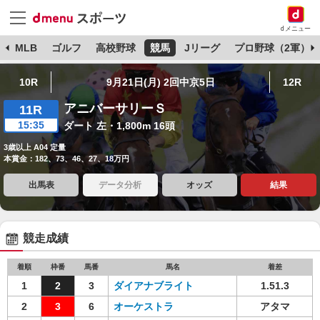
dメニュー
球
MLB
ゴルフ
高校野球
競馬
Jリーグ
プロ野球（2軍）
10R
9月21日(月) 2回中京5日
12R
アニバーサリーＳ
11R
15:35
ダート 左・1,800m 16頭
3歳以上 A04 定量
本賞金：182、73、46、27、18万円
出馬表
データ分析
オッズ
結果
競走成績
着順
枠番
馬番
馬名
着差
1
2
3
ダイアナブライト
1.51.3
2
3
6
オーケストラ
アタマ