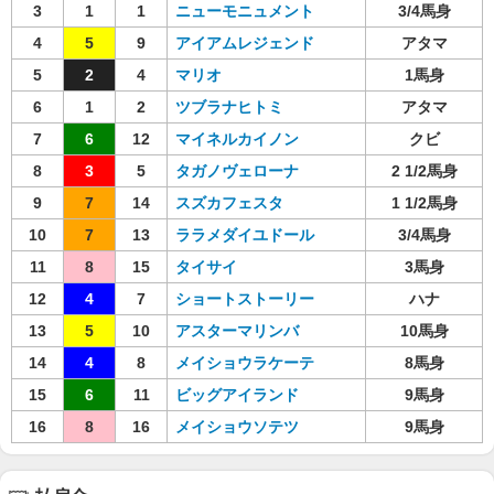
3
1
1
ニューモニュメント
3/4馬身
4
5
9
アイアムレジェンド
アタマ
5
2
4
マリオ
1馬身
6
1
2
ツブラナヒトミ
アタマ
7
6
12
マイネルカイノン
クビ
8
3
5
タガノヴェローナ
2 1/2馬身
9
7
14
スズカフェスタ
1 1/2馬身
10
7
13
ララメダイユドール
3/4馬身
11
8
15
タイサイ
3馬身
12
4
7
ショートストーリー
ハナ
13
5
10
アスターマリンバ
10馬身
14
4
8
メイショウラケーテ
8馬身
15
6
11
ビッグアイランド
9馬身
16
8
16
メイショウソテツ
9馬身