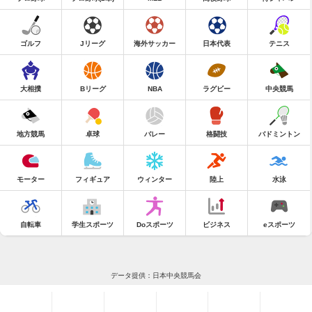
ゴルフ
Jリーグ
海外サッカー
日本代表
テニス
大相撲
Bリーグ
NBA
ラグビー
中央競馬
地方競馬
卓球
バレー
格闘技
バドミントン
モーター
フィギュア
ウィンター
陸上
水泳
自転車
学生スポーツ
Doスポーツ
ビジネス
eスポーツ
データ提供：日本中央競馬会