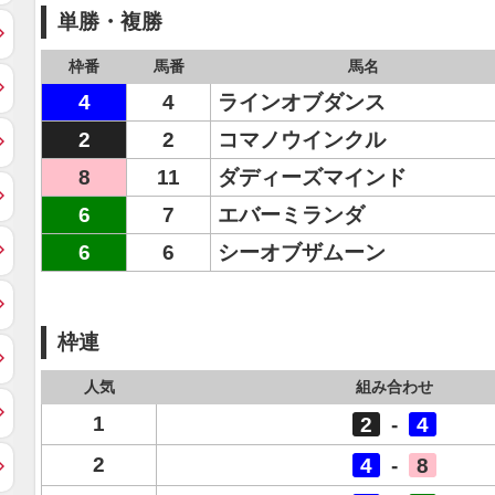
単勝・複勝
枠番
馬番
馬名
4
4
ラインオブダンス
2
2
コマノウインクル
8
11
ダディーズマインド
6
7
エバーミランダ
6
6
シーオブザムーン
枠連
人気
組み合わせ
1
2
-
4
2
4
-
8