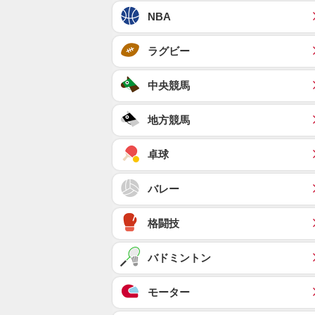
NBA
ラグビー
中央競馬
地方競馬
卓球
バレー
格闘技
バドミントン
モーター