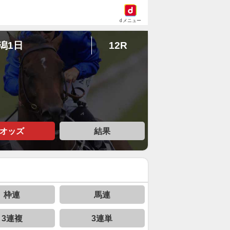
dメニュー
新潟1日
12R
オッズ
結果
枠連
馬連
3連複
3連単