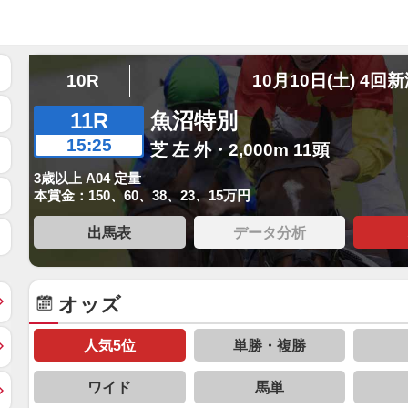
10R
10月10日(土) 4回
11R
魚沼特別
15:25
芝 左 外・2,000m 11頭
3歳以上 A04 定量
本賞金：150、60、38、23、15万円
出馬表
データ分析
オッズ
人気5位
単勝・複勝
ワイド
馬単