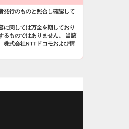
者発行のものと照合し確認して
容に関しては万全を期しており
するものではありません。 当該
、株式会社NTTドコモおよび情