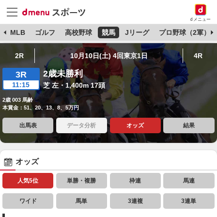
dメニュー
球
MLB
ゴルフ
高校野球
競馬
Jリーグ
プロ野球（2軍）
2R
10月10日(土) 4回東京1日
4R
2歳未勝利
3R
11:15
芝 左・1,400m 17頭
2歳 003 馬齢
本賞金：51、20、13、8、5万円
出馬表
データ分析
オッズ
結果
オッズ
人気5位
単勝・複勝
枠連
馬連
ワイド
馬単
3連複
3連単