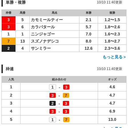
単勝・複勝
10/10 11:40更新
枠番
馬番
馬名
単勝
複勝
3
5
カモミールティー
2.1
1.2〜1.5
3
6
カラパタール
5.7
1.8〜2.6
1
1
ニンジャゴー
7.0
1.6〜2.3
7
13
スズノナデシコ
8.0
1.8〜2.7
2
4
サンミラー
12.6
2.3〜3.6
もっと見る＞
枠連
10/10 11:40更新
人気
組み合わせ
オッズ
1
4.6
1
-
3
2
4.7
3
-
7
3
4.7
2
-
3
4
6.9
3
-
3
5
13.0
1
-
7