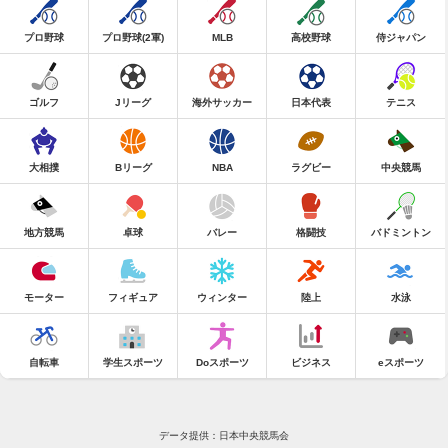
プロ野球
プロ野球(2軍)
MLB
高校野球
侍ジャパン
ゴルフ
Jリーグ
海外サッカー
日本代表
テニス
大相撲
Bリーグ
NBA
ラグビー
中央競馬
地方競馬
卓球
バレー
格闘技
バドミントン
モーター
フィギュア
ウィンター
陸上
水泳
自転車
学生スポーツ
Doスポーツ
ビジネス
eスポーツ
データ提供：日本中央競馬会