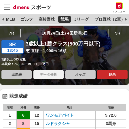
dメニュー
球
MLB
ゴルフ
高校野球
競馬
Jリーグ
プロ野球（2軍）
7R
10月24日(土) 4回新潟5日
9R
3歳以上1勝クラス(500万円以下)
8R
13:45
芝 直線・1,000m 16頭
3歳以上 003 定量
本賞金：76、30、19、11、8万円
出馬表
データ分析
オッズ
結果
競走成績
着順
枠番
馬番
馬名
着差
1
6
12
ワンモアバイト
5.72.0
2
8
15
ルドラクシャ
3馬身