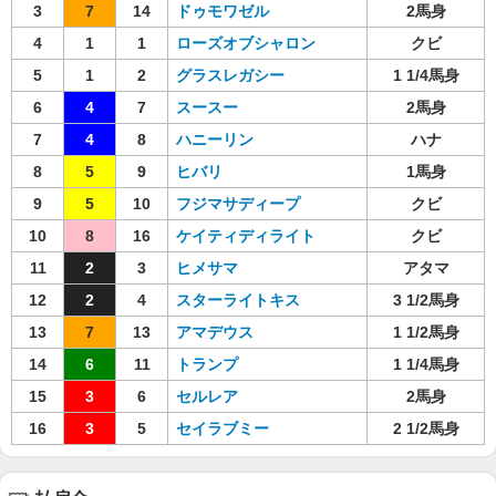
3
7
14
ドゥモワゼル
2馬身
4
1
1
ローズオブシャロン
クビ
5
1
2
グラスレガシー
1 1/4馬身
6
4
7
スースー
2馬身
7
4
8
ハニーリン
ハナ
8
5
9
ヒバリ
1馬身
9
5
10
フジマサディープ
クビ
10
8
16
ケイティディライト
クビ
11
2
3
ヒメサマ
アタマ
12
2
4
スターライトキス
3 1/2馬身
13
7
13
アマデウス
1 1/2馬身
14
6
11
トランプ
1 1/4馬身
15
3
6
セルレア
2馬身
16
3
5
セイラブミー
2 1/2馬身