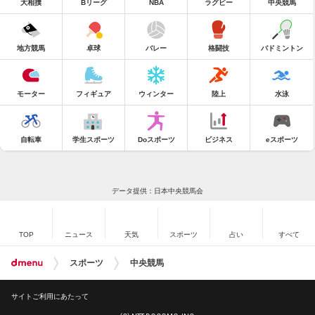
大相撲
Bリーグ
NBA
ラグビー
中央競馬
地方競馬
卓球
バレー
格闘技
バドミントン
モーター
フィギュア
ウィンター
陸上
水泳
自転車
学生スポーツ
Doスポーツ
ビジネス
eスポーツ
データ提供：日本中央競馬会
TOP
ニュース
天気
スポーツ
占い
すべて
スポーツ
中央競馬
サイトご利用にあたって