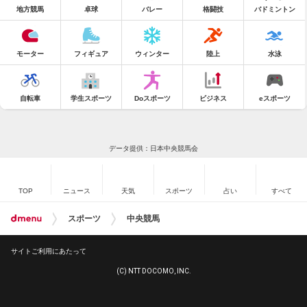
地方競馬
卓球
バレー
格闘技
バドミントン
モーター
フィギュア
ウィンター
陸上
水泳
自転車
学生スポーツ
Doスポーツ
ビジネス
eスポーツ
データ提供：日本中央競馬会
TOP
ニュース
天気
スポーツ
占い
すべて
スポーツ
中央競馬
サイトご利用にあたって
(C) NTT DOCOMO, INC.