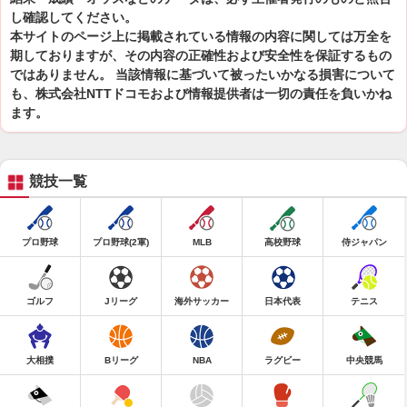
し確認してください。
本サイトのページ上に掲載されている情報の内容に関しては万全を
期しておりますが、その内容の正確性および安全性を保証するもの
ではありません。 当該情報に基づいて被ったいかなる損害について
も、株式会社NTTドコモおよび情報提供者は一切の責任を負いかね
ます。
競技一覧
プロ野球
プロ野球(2軍)
MLB
高校野球
侍ジャパン
ゴルフ
Jリーグ
海外サッカー
日本代表
テニス
大相撲
Bリーグ
NBA
ラグビー
中央競馬