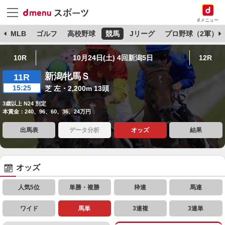
dメニュー
球
MLB
ゴルフ
高校野球
競馬
Jリーグ
プロ野球（2軍）
10R
10月24日(土) 4回新潟5日
12R
新潟牝馬Ｓ
11R
15:25
芝 左・2,200m 13頭
3歳以上 N24 別定
本賞金：240、96、60、36、24万円
出馬表
データ分析
オッズ
結果
オッズ
人気5位
単勝・複勝
枠連
馬連
ワイド
馬単
3連複
3連単