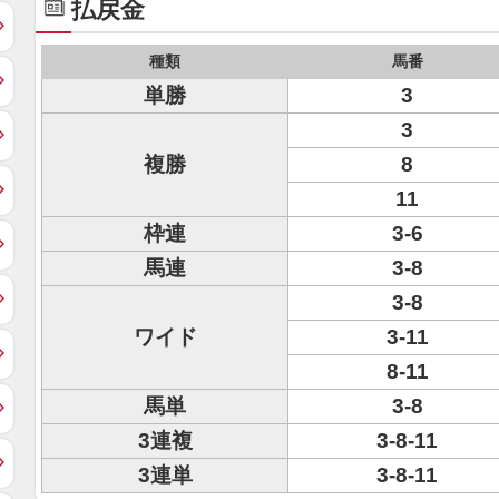
払戻金
種類
馬番
単勝
3
3
複勝
8
11
枠連
3-6
馬連
3-8
3-8
ワイド
3-11
8-11
馬単
3-8
3連複
3-8-11
3連単
3-8-11