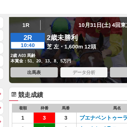
1R
10月31日(土) 4回
2R
2歳未勝利
10:40
芝 左・1,600m 12頭
2歳 A03 馬齢
本賞金：51、20、13、8、5万円
出馬表
データ分析
競走成績
着順
枠番
馬番
馬名
1
3
3
ブエナベントゥー