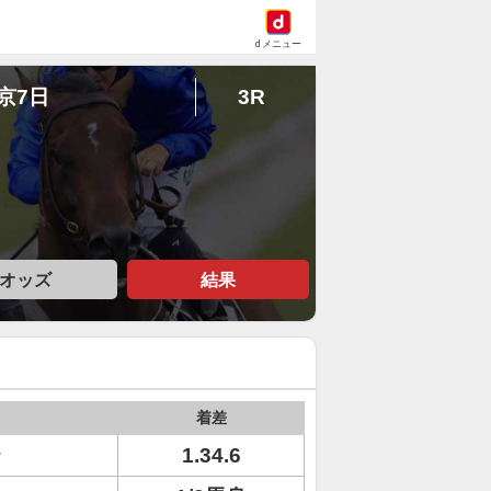
dメニュー
東京7日
3R
オッズ
結果
着差
ラ
1.34.6