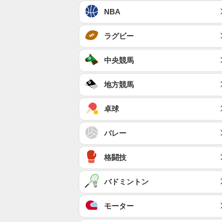
NBA
ラグビー
中央競馬
地方競馬
卓球
バレー
格闘技
バドミントン
モーター