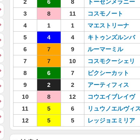
2
6
8
トーセンメラニー
3
8
11
コスモノート
4
1
1
マエストリーナ
5
4
4
キトゥンズルンバ
6
7
9
ルーマーミル
7
7
10
コスモクーシェリ
8
6
7
ピクシーカット
9
2
2
アーティフィス
10
8
12
コウエイブレイヴ
11
5
6
リュウノエルヴィ
12
5
5
レッジョエミリア