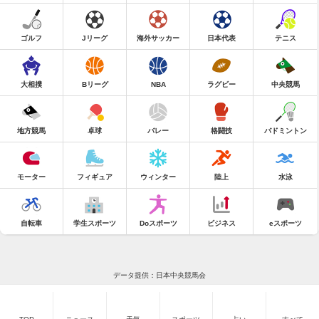
ゴルフ
Jリーグ
海外サッカー
日本代表
テニス
大相撲
Bリーグ
NBA
ラグビー
中央競馬
地方競馬
卓球
バレー
格闘技
バドミントン
モーター
フィギュア
ウィンター
陸上
水泳
自転車
学生スポーツ
Doスポーツ
ビジネス
eスポーツ
データ提供：日本中央競馬会