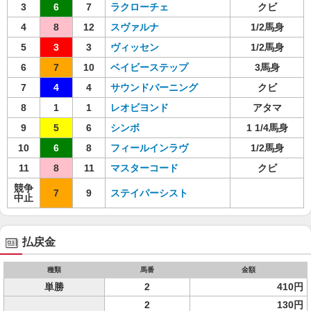
3
6
7
ラクローチェ
クビ
4
8
12
スヴァルナ
1/2馬身
5
3
3
ヴィッセン
1/2馬身
6
7
10
ベイビーステップ
3馬身
7
4
4
サウンドバーニング
クビ
8
1
1
レオビヨンド
アタマ
9
5
6
シンボ
1 1/4馬身
10
6
8
フィールインラヴ
1/2馬身
11
8
11
マスターコード
クビ
競争
7
9
ステイパーシスト
中止
払戻金
種類
馬番
金額
単勝
2
410円
2
130円