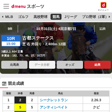
dメニュー
球
MLB
ゴルフ
高校野球
競馬
Jリーグ
プロ野球（2軍）
9R
10月31日(土) 4回京都7日
11R
古都ステークス
10R
15:00
芝 右 外回り・2,400m 12頭
3歳以上 A04 定量
本賞金：182、73、46、27、18万円
出馬表
データ分析
オッズ
結果
競走成績
着順
枠番
馬番
馬名
着差
1
2
2
シークレットラン
2.26.3
2
5
5
アンティシペイト
クビ