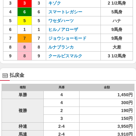
3
3
3
キゾク
2 1/2馬身
4
6
6
スマートレガシー
5馬身
5
5
5
ワセダハーツ
ハナ
6
1
1
ヒルノアローザ
9馬身
7
7
7
ジョウショーモード
9馬身
8
8
8
ルナブランカ
大差
9
8
9
クールビスマルク
3 1/2馬身
払戻金
種類
馬番
金額
単勝
4
1,450円
4
300円
複勝
2
190円
3
150円
枠連
2-4
3,950円
馬連
2-4
3,910円