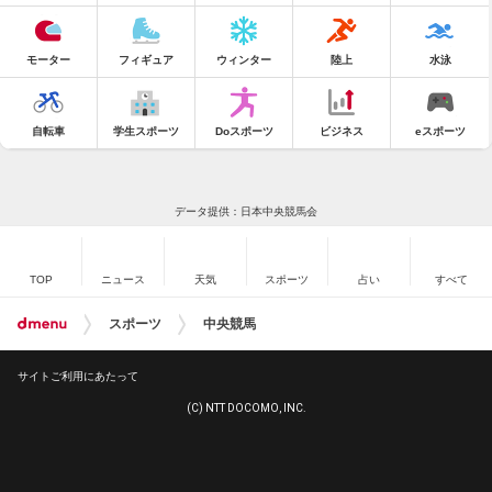
モーター
フィギュア
ウィンター
陸上
水泳
自転車
学生スポーツ
Doスポーツ
ビジネス
eスポーツ
データ提供：日本中央競馬会
TOP
ニュース
天気
スポーツ
占い
すべて
スポーツ
中央競馬
サイトご利用にあたって
(C) NTT DOCOMO, INC.