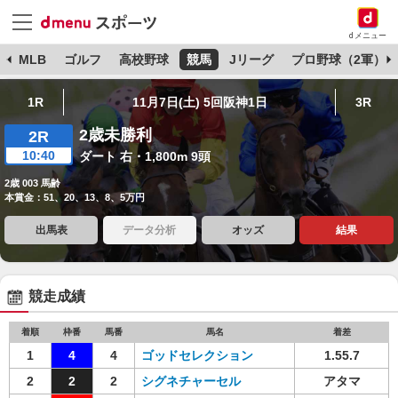
dメニュー
球
MLB
ゴルフ
高校野球
競馬
Jリーグ
プロ野球（2軍）
1R
11月7日(土) 5回阪神1日
3R
2歳未勝利
2R
10:40
ダート 右・1,800m 9頭
2歳 003 馬齢
本賞金：51、20、13、8、5万円
出馬表
データ分析
オッズ
結果
競走成績
着順
枠番
馬番
馬名
着差
1
4
4
ゴッドセレクション
1.55.7
2
2
2
シグネチャーセル
アタマ