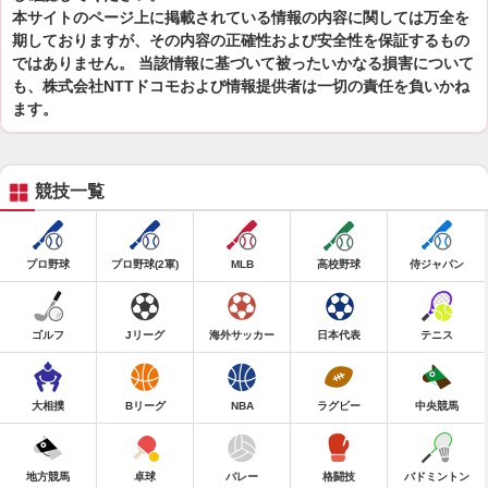
本サイトのページ上に掲載されている情報の内容に関しては万全を
期しておりますが、その内容の正確性および安全性を保証するもの
ではありません。 当該情報に基づいて被ったいかなる損害について
も、株式会社NTTドコモおよび情報提供者は一切の責任を負いかね
ます。
競技一覧
プロ野球
プロ野球(2軍)
MLB
高校野球
侍ジャパン
ゴルフ
Jリーグ
海外サッカー
日本代表
テニス
大相撲
Bリーグ
NBA
ラグビー
中央競馬
地方競馬
卓球
バレー
格闘技
バドミントン