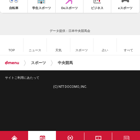
自転車
学生スポーツ
Doスポーツ
ビジネス
eスポーツ
データ提供：日本中央競馬会
TOP
ニュース
天気
スポーツ
占い
すべて
スポーツ
中央競馬
サイトご利用にあたって
(C) NTT DOCOMO, INC.