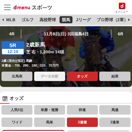
dメニュー
球
MLB
ゴルフ
高校野球
競馬
Jリーグ
プロ野球（2軍）
4R
11月8日(日) 3回福島4日
6R
2歳新馬
5R
12:10
芝 右・1,200m 14頭
2歳 (混合)[指定] 馬齢
本賞金：700、280、180、110、70万円
出馬表
データ分析
オッズ
結果
オッズ
人気5位
単勝・複勝
枠連
馬連
ワイド
馬単
3連複
3連単