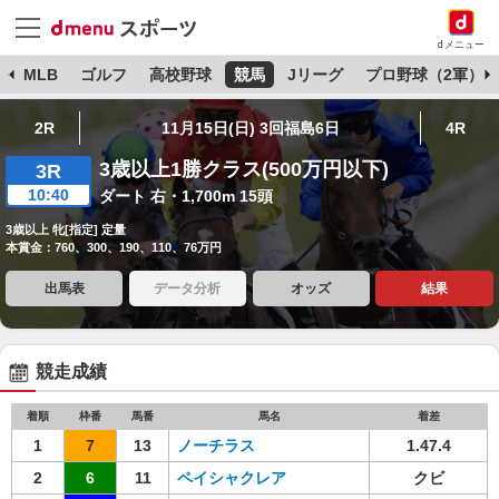
dメニュー
球
MLB
ゴルフ
高校野球
競馬
Jリーグ
プロ野球（2軍）
2R
11月15日(日) 3回福島6日
4R
3歳以上1勝クラス(500万円以下)
3R
10:40
ダート 右・1,700m 15頭
3歳以上 牝[指定] 定量
本賞金：760、300、190、110、76万円
出馬表
データ分析
オッズ
結果
競走成績
着順
枠番
馬番
馬名
着差
1
7
13
ノーチラス
1.47.4
2
6
11
ペイシャクレア
クビ