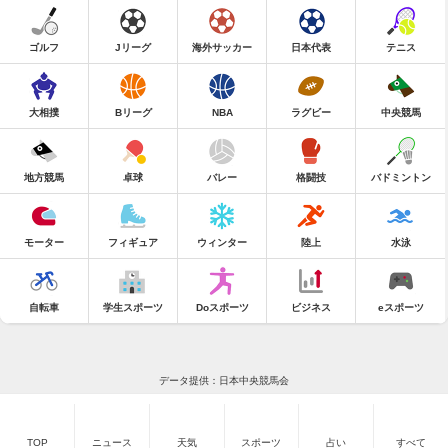
ゴルフ
Jリーグ
海外サッカー
日本代表
テニス
大相撲
Bリーグ
NBA
ラグビー
中央競馬
地方競馬
卓球
バレー
格闘技
バドミントン
モーター
フィギュア
ウィンター
陸上
水泳
自転車
学生スポーツ
Doスポーツ
ビジネス
eスポーツ
データ提供：日本中央競馬会
TOP
ニュース
天気
スポーツ
占い
すべて