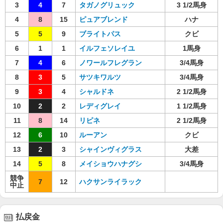
3
4
7
タガノグリュック
3 1/2馬身
4
8
15
ピュアブレンド
ハナ
5
5
9
ブライトパス
クビ
6
1
1
イルフェソレイユ
1馬身
7
4
6
ノワールフレグラン
3/4馬身
8
3
5
サツキワルツ
3/4馬身
9
3
4
シャルドネ
2 1/2馬身
10
2
2
レディグレイ
1 1/2馬身
11
8
14
リピネ
2 1/2馬身
12
6
10
ルーアン
クビ
13
2
3
シャインヴィグラス
大差
14
5
8
メイショウハナグシ
3/4馬身
競争
7
12
ハクサンライラック
中止
払戻金