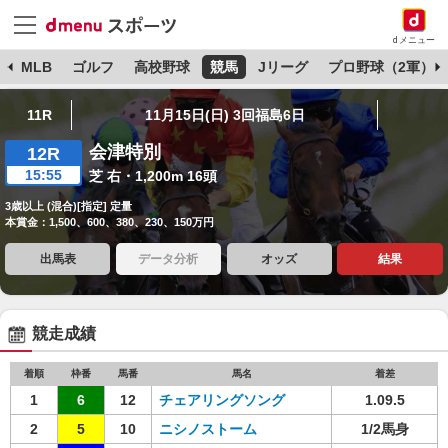
dメニュー
球
MLB
ゴルフ
高校野球
競馬
Jリーグ
プロ野球（2軍）
11R
11月15日(日) 3回福島6日
会津特別
12R
15:55
芝 右・1,200m 16頭
3歳以上 (混合)[指定] 定量
本賞金：1,500、600、380、230、150万円
出馬表
データ分析
オッズ
結果
競走成績
着順
枠番
馬番
馬名
着差
1
6
12
チェアリングソング
1.09.5
2
5
10
ニシノストーム
1/2馬身