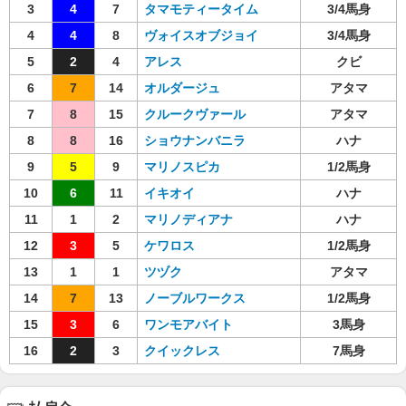
3
4
7
タマモティータイム
3/4馬身
4
4
8
ヴォイスオブジョイ
3/4馬身
5
2
4
アレス
クビ
6
7
14
オルダージュ
アタマ
7
8
15
クルークヴァール
アタマ
8
8
16
ショウナンバニラ
ハナ
9
5
9
マリノスピカ
1/2馬身
10
6
11
イキオイ
ハナ
11
1
2
マリノディアナ
ハナ
12
3
5
ケワロス
1/2馬身
13
1
1
ツヅク
アタマ
14
7
13
ノーブルワークス
1/2馬身
15
3
6
ワンモアバイト
3馬身
16
2
3
クイックレス
7馬身