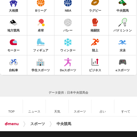
大相撲
Bリーグ
NBA
ラグビー
中央競馬
地方競馬
卓球
バレー
格闘技
バドミントン
モーター
フィギュア
ウィンター
陸上
水泳
自転車
学生スポーツ
Doスポーツ
ビジネス
eスポーツ
データ提供：日本中央競馬会
TOP
ニュース
天気
スポーツ
占い
すべて
スポーツ
中央競馬