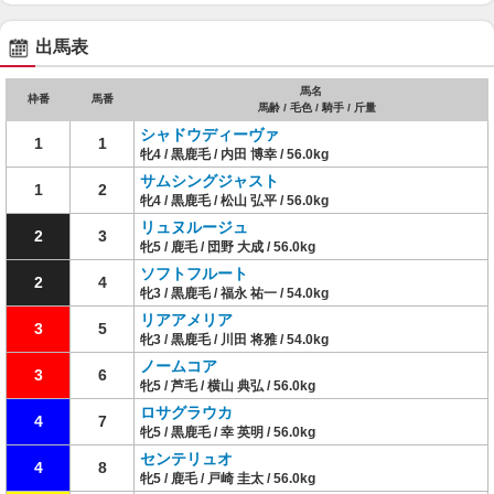
出馬表
馬名
枠番
馬番
馬齢 / 毛色 / 騎手 / 斤量
シャドウディーヴァ
1
1
牝4 / 黒鹿毛 / 内田 博幸 / 56.0kg
サムシングジャスト
1
2
牝4 / 黒鹿毛 / 松山 弘平 / 56.0kg
リュヌルージュ
2
3
牝5 / 鹿毛 / 団野 大成 / 56.0kg
ソフトフルート
2
4
牝3 / 黒鹿毛 / 福永 祐一 / 54.0kg
リアアメリア
3
5
牝3 / 黒鹿毛 / 川田 将雅 / 54.0kg
ノームコア
3
6
牝5 / 芦毛 / 横山 典弘 / 56.0kg
ロサグラウカ
4
7
牝5 / 黒鹿毛 / 幸 英明 / 56.0kg
センテリュオ
4
8
牝5 / 鹿毛 / 戸崎 圭太 / 56.0kg