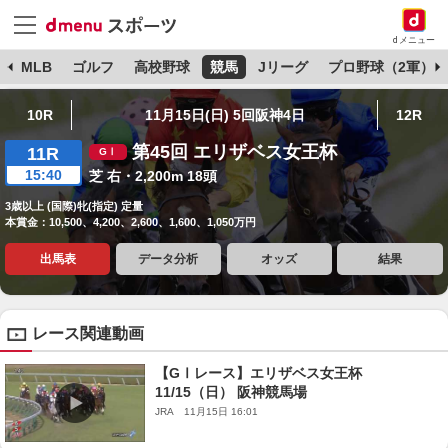
dメニュー
球
MLB
ゴルフ
高校野球
競馬
Jリーグ
プロ野球（2軍）
10R
11月15日(日) 5回阪神4日
12R
第45回 エリザベス女王杯
11R
15:40
芝 右・2,200m 18頭
3歳以上 (国際)牝(指定) 定量
本賞金：10,500、4,200、2,600、1,600、1,050万円
出馬表
データ分析
オッズ
結果
レース関連動画
【GⅠレース】エリザベス女王杯
11/15（日） 阪神競馬場
JRA 11月15日 16:01