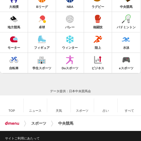
大相撲
Bリーグ
NBA
ラグビー
中央競馬
地方競馬
卓球
バレー
格闘技
バドミントン
モーター
フィギュア
ウィンター
陸上
水泳
自転車
学生スポーツ
Doスポーツ
ビジネス
eスポーツ
データ提供：日本中央競馬会
TOP
ニュース
天気
スポーツ
占い
すべて
スポーツ
中央競馬
サイトご利用にあたって