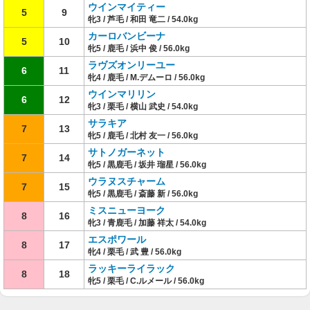
ウインマイティー
5
9
牝3 / 芦毛 / 和田 竜二 / 54.0kg
カーロバンビーナ
5
10
牝5 / 鹿毛 / 浜中 俊 / 56.0kg
ラヴズオンリーユー
6
11
牝4 / 鹿毛 / M.デムーロ / 56.0kg
ウインマリリン
6
12
牝3 / 栗毛 / 横山 武史 / 54.0kg
サラキア
7
13
牝5 / 鹿毛 / 北村 友一 / 56.0kg
サトノガーネット
7
14
牝5 / 黒鹿毛 / 坂井 瑠星 / 56.0kg
ウラヌスチャーム
7
15
牝5 / 黒鹿毛 / 斎藤 新 / 56.0kg
ミスニューヨーク
8
16
牝3 / 青鹿毛 / 加藤 祥太 / 54.0kg
エスポワール
8
17
牝4 / 栗毛 / 武 豊 / 56.0kg
ラッキーライラック
8
18
牝5 / 栗毛 / C.ルメール / 56.0kg