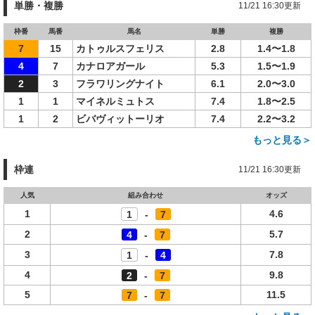
単勝・複勝
11/21 16:30更新
枠番
馬番
馬名
単勝
複勝
7
15
カトゥルスフェリス
2.8
1.4〜1.8
4
7
カナロアガール
5.3
1.5〜1.9
2
3
フラワリングナイト
6.1
2.0〜3.0
1
1
マイネルミュトス
7.4
1.8〜2.5
1
2
ビバヴィットーリオ
7.4
2.2〜3.2
もっと見る＞
枠連
11/21 16:30更新
人気
組み合わせ
オッズ
1
4.6
1
-
7
2
5.7
4
-
7
3
7.8
1
-
4
4
9.8
2
-
7
5
11.5
7
-
7