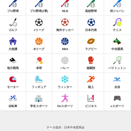
プロ野球
プロ野球(2軍)
MLB
高校野球
侍ジャパン
ゴルフ
Jリーグ
海外サッカー
日本代表
テニス
大相撲
Bリーグ
NBA
ラグビー
中央競馬
地方競馬
卓球
バレー
格闘技
バドミントン
モーター
フィギュア
ウィンター
陸上
水泳
自転車
学生スポーツ
Doスポーツ
ビジネス
eスポーツ
データ提供：日本中央競馬会