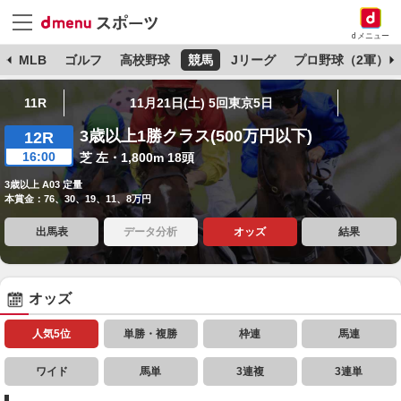
dメニュー
球
MLB
ゴルフ
高校野球
競馬
Jリーグ
プロ野球（2軍）
11R
11月21日(土) 5回東京5日
3歳以上1勝クラス(500万円以下)
12R
16:00
芝 左・1,800m 18頭
3歳以上 A03 定量
本賞金：76、30、19、11、8万円
出馬表
データ分析
オッズ
結果
オッズ
人気5位
単勝・複勝
枠連
馬連
ワイド
馬単
3連複
3連単