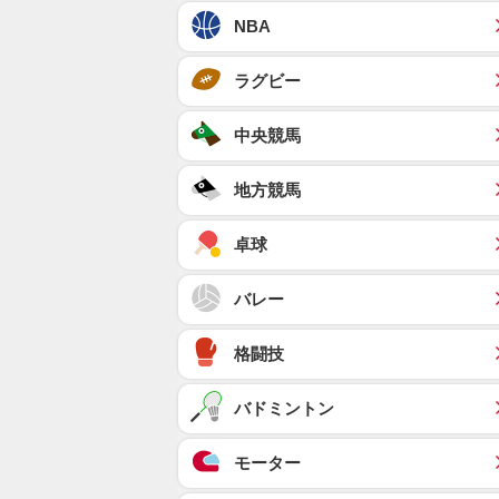
NBA
ラグビー
中央競馬
地方競馬
卓球
バレー
格闘技
バドミントン
モーター