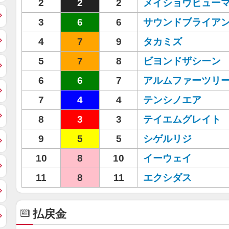
2
2
2
メイショウヒュー
3
6
6
サウンドブライア
4
7
9
タカミズ
5
7
8
ビヨンドザシーン
6
6
7
アルムファーツリ
7
4
4
テンシノエア
8
3
3
テイエムグレイト
9
5
5
シゲルリジ
10
8
10
イーウェイ
11
8
11
エクシダス
払戻金