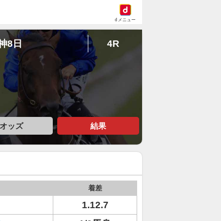
dメニュー
阪神8日
4R
オッズ
結果
着差
1.12.7