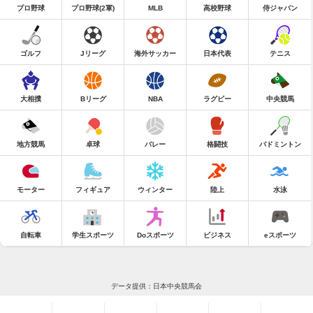
プロ野球
プロ野球(2軍)
MLB
高校野球
侍ジャパン
ゴルフ
Jリーグ
海外サッカー
日本代表
テニス
大相撲
Bリーグ
NBA
ラグビー
中央競馬
地方競馬
卓球
バレー
格闘技
バドミントン
モーター
フィギュア
ウィンター
陸上
水泳
自転車
学生スポーツ
Doスポーツ
ビジネス
eスポーツ
データ提供：日本中央競馬会