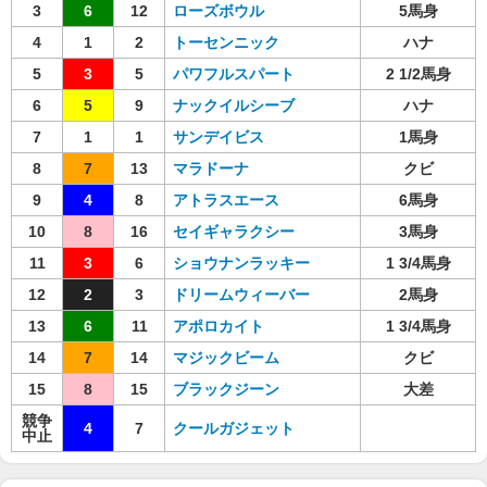
3
6
12
ローズボウル
5馬身
4
1
2
トーセンニック
ハナ
5
3
5
パワフルスパート
2 1/2馬身
6
5
9
ナックイルシーブ
ハナ
7
1
1
サンデイビス
1馬身
8
7
13
マラドーナ
クビ
9
4
8
アトラスエース
6馬身
10
8
16
セイギャラクシー
3馬身
11
3
6
ショウナンラッキー
1 3/4馬身
12
2
3
ドリームウィーバー
2馬身
13
6
11
アポロカイト
1 3/4馬身
14
7
14
マジックビーム
クビ
15
8
15
ブラックジーン
大差
競争
4
7
クールガジェット
中止