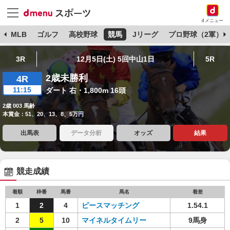
dメニュー
球
MLB
ゴルフ
高校野球
競馬
Jリーグ
プロ野球（2軍）
3R
12月5日(土) 5回中山1日
5R
2歳未勝利
4R
11:15
ダート 右・1,800m 16頭
2歳 003 馬齢
本賞金：51、20、13、8、5万円
出馬表
データ分析
オッズ
結果
競走成績
着順
枠番
馬番
馬名
着差
1
2
4
ピースマッチング
1.54.1
2
5
10
マイネルタイムリー
9馬身