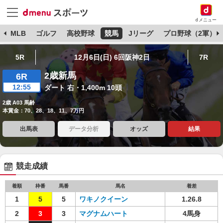
dメニュー
球
MLB
ゴルフ
高校野球
競馬
Jリーグ
プロ野球（2軍）
5R
12月6日(日) 6回阪神2日
7R
2歳新馬
6R
12:55
ダート 右・1,400m 10頭
2歳 A03 馬齢
本賞金：70、28、18、11、7万円
出馬表
データ分析
オッズ
結果
競走成績
着順
枠番
馬番
馬名
着差
1
5
5
ワキノクイーン
1.26.8
2
3
3
マグナムハート
4馬身