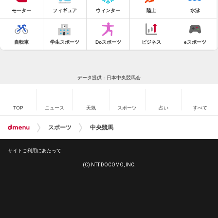
モーター
フィギュア
ウィンター
陸上
水泳
自転車
学生スポーツ
Doスポーツ
ビジネス
eスポーツ
データ提供：日本中央競馬会
TOP
ニュース
天気
スポーツ
占い
すべて
スポーツ
中央競馬
サイトご利用にあたって
(C) NTT DOCOMO, INC.