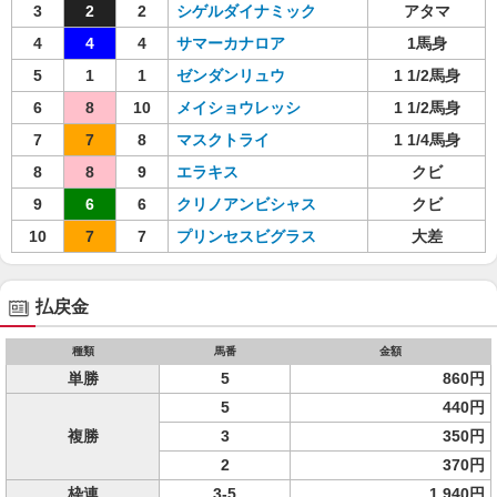
3
2
2
シゲルダイナミック
アタマ
4
4
4
サマーカナロア
1馬身
5
1
1
ゼンダンリュウ
1 1/2馬身
6
8
10
メイショウレッシ
1 1/2馬身
7
7
8
マスクトライ
1 1/4馬身
8
8
9
エラキス
クビ
9
6
6
クリノアンビシャス
クビ
10
7
7
プリンセスビグラス
大差
払戻金
種類
馬番
金額
単勝
5
860円
5
440円
複勝
3
350円
2
370円
枠連
3-5
1,940円