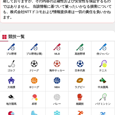
期しておりますが、その内容の正確性および安全性を保証するもの
ではありません。 当該情報に基づいて被ったいかなる損害について
も、株式会社NTTドコモおよび情報提供者は一切の責任を負いかね
ます。
競技一覧
プロ野球
プロ野球(2軍)
MLB
高校野球
侍ジャパン
ゴルフ
Jリーグ
海外サッカー
日本代表
テニス
大相撲
Bリーグ
NBA
ラグビー
中央競馬
地方競馬
卓球
バレー
格闘技
バドミントン