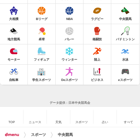
大相撲
Bリーグ
NBA
ラグビー
中央競馬
地方競馬
卓球
バレー
格闘技
バドミントン
モーター
フィギュア
ウィンター
陸上
水泳
自転車
学生スポーツ
Doスポーツ
ビジネス
eスポーツ
データ提供：日本中央競馬会
TOP
ニュース
天気
スポーツ
占い
すべて
スポーツ
中央競馬