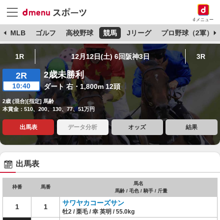
dメニュー
球
MLB
ゴルフ
高校野球
競馬
Jリーグ
プロ野球（2軍）
1R
12月12日(土) 6回阪神3日
3R
2歳未勝利
2R
10:40
ダート 右・1,800m 12頭
2歳 (混合)[指定] 馬齢
本賞金：510、200、130、77、51万円
出馬表
データ分析
オッズ
結果
出馬表
馬名
枠番
馬番
馬齢 / 毛色 / 騎手 / 斤量
サワヤカコーズサン
1
1
牡2 / 栗毛 / 幸 英明 / 55.0kg