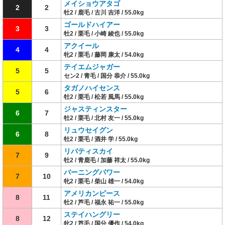
メイショウアタゴ
2
2
牡2 / 鹿毛 / 古川 吉洋 / 55.0kg
ゴールドハイアー
3
3
牡2 / 栗毛 / 小崎 綾也 / 55.0kg
アクイール
4
4
牝2 / 栗毛 / 藤岡 康太 / 54.0kg
テイエムジャガー
5
5
セン2 / 青毛 / 国分 恭介 / 55.0kg
タガノハイセンス
5
6
牡2 / 栗毛 / 松若 風馬 / 55.0kg
ジャスティンスター
6
7
牡2 / 栗毛 / 北村 友一 / 55.0kg
リュウセイグン
6
8
牡2 / 栗毛 / 酒井 学 / 55.0kg
リバティスカイ
7
9
牡2 / 青鹿毛 / 加藤 祥太 / 55.0kg
バーニングパワー
7
10
牝2 / 栗毛 / 柴山 雄一 / 54.0kg
アメリカンピース
8
11
牡2 / 芦毛 / 福永 祐一 / 55.0kg
ステイハングリー
8
12
牝2 / 芦毛 / 国分 優作 / 54.0kg