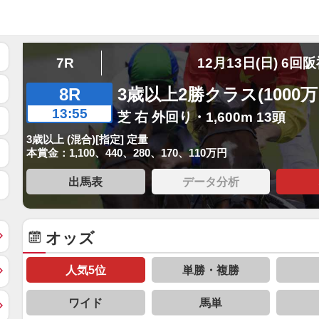
7R
12月13日(日) 6回
8R
3歳以上2勝クラス(1000
13:55
芝 右 外回り・1,600m 13頭
3歳以上 (混合)[指定] 定量
本賞金：1,100、440、280、170、110万円
出馬表
データ分析
オッズ
人気5位
単勝・複勝
ワイド
馬単