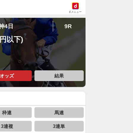
dメニュー
阪神4日
9R
万円以下)
オッズ
結果
枠連
馬連
3連複
3連単