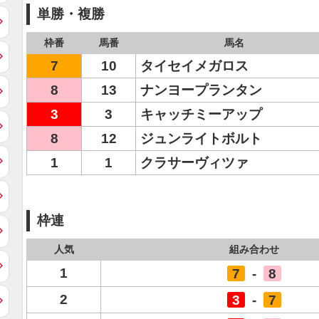
単勝・複勝
枠番
馬番
馬名
7
10
タイセイメガロス
8
13
ナンヨープランタン
3
3
キャッチミーアップ
8
12
ジュンライトボルト
1
1
クラサーヴィツァ
枠連
人気
組み合わせ
1
7
-
8
2
3
-
7