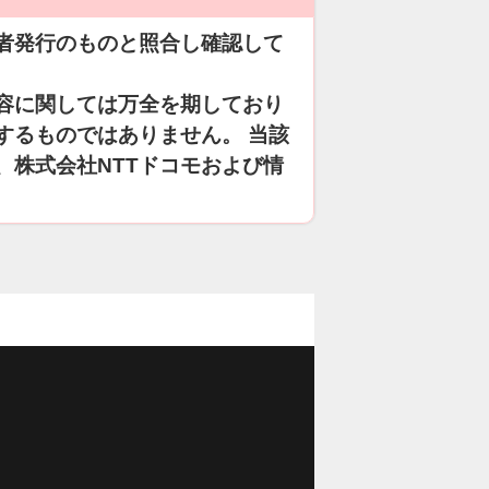
者発行のものと照合し確認して
容に関しては万全を期しており
するものではありません。 当該
、株式会社NTTドコモおよび情