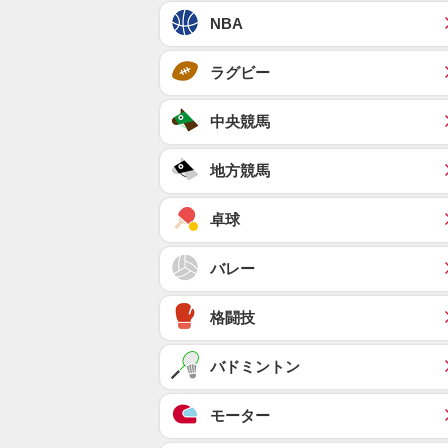
NBA
ラグビー
中央競馬
地方競馬
卓球
バレー
格闘技
バドミントン
モーター