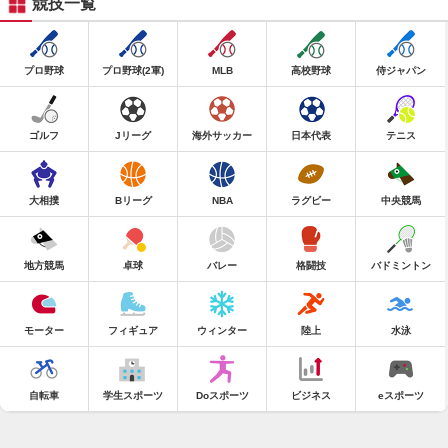
競技一覧
プロ野球
プロ野球(2軍)
MLB
高校野球
侍ジャパン
ゴルフ
Jリーグ
海外サッカー
日本代表
テニス
大相撲
Bリーグ
NBA
ラグビー
中央競馬
地方競馬
卓球
バレー
格闘技
バドミントン
モーター
フィギュア
ウィンター
陸上
水泳
自転車
学生スポーツ
Doスポーツ
ビジネス
eスポーツ