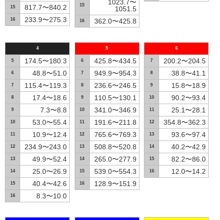
1023.7〜
15
817.7〜840.2
15
1051.5
233.9〜275.3
16
362.0〜425.8
16
4
5
6
174.5〜180.3
425.8〜434.5
200.2〜204.5
5
6
7
48.8〜51.0
949.9〜954.3
38.8〜41.1
6
7
8
115.4〜119.3
236.6〜246.5
15.8〜18.9
7
8
9
17.4〜18.6
110.5〜130.1
90.2〜93.4
8
9
10
7.3〜8.8
341.0〜346.9
25.1〜28.1
9
10
11
53.0〜55.4
191.6〜211.8
354.8〜362.3
10
11
12
10.9〜12.4
765.6〜769.3
93.6〜97.4
11
12
13
234.9〜243.0
508.8〜520.8
40.2〜42.9
12
13
14
49.9〜52.4
265.0〜277.9
82.2〜86.0
13
14
15
25.0〜26.9
539.0〜554.3
12.0〜14.2
14
15
16
40.4〜42.6
128.9〜151.9
15
16
8.3〜10.0
16