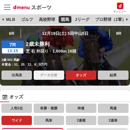
dメニュー
球
MLB
ゴルフ
高校野球
競馬
Jリーグ
プロ野球（2軍）
6R
12月19日(土) 5回中山5日
8R
2歳未勝利
7R
13:15
芝 右 外回り・1,600m 16頭
2歳 003 馬齢
本賞金：51、20、13、8、5万円
出馬表
データ分析
オッズ
結果
オッズ
人気5位
単勝・複勝
枠連
馬連
ワイド
馬単
3連複
3連単