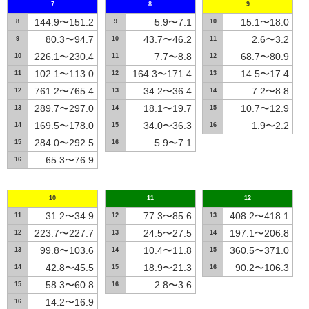
7
8
9
144.9〜151.2
5.9〜7.1
15.1〜18.0
8
9
10
80.3〜94.7
43.7〜46.2
2.6〜3.2
9
10
11
226.1〜230.4
7.7〜8.8
68.7〜80.9
10
11
12
102.1〜113.0
164.3〜171.4
14.5〜17.4
11
12
13
761.2〜765.4
34.2〜36.4
7.2〜8.8
12
13
14
289.7〜297.0
18.1〜19.7
10.7〜12.9
13
14
15
169.5〜178.0
34.0〜36.3
1.9〜2.2
14
15
16
284.0〜292.5
5.9〜7.1
15
16
65.3〜76.9
16
10
11
12
31.2〜34.9
77.3〜85.6
408.2〜418.1
11
12
13
223.7〜227.7
24.5〜27.5
197.1〜206.8
12
13
14
99.8〜103.6
10.4〜11.8
360.5〜371.0
13
14
15
42.8〜45.5
18.9〜21.3
90.2〜106.3
14
15
16
58.3〜60.8
2.8〜3.6
15
16
14.2〜16.9
16