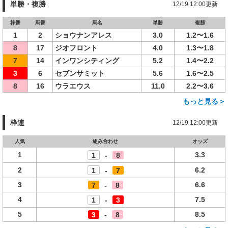
単勝・複勝
12/19 12:00更新
枠番
馬番
馬名
単勝
複勝
1
2
ショウナンアレス
3.0
1.2〜1.6
8
17
ジオフロント
4.0
1.3〜1.8
7
14
インワンシティング
5.2
1.4〜2.2
3
6
セブンサミット
5.6
1.6〜2.5
8
16
ウラエウス
11.0
2.2〜3.6
もっと見る＞
枠連
12/19 12:00更新
人気
組み合わせ
オッズ
1
3.3
1
-
8
2
6.2
1
-
7
3
6.6
7
-
8
4
7.5
1
-
3
5
8.5
3
-
8