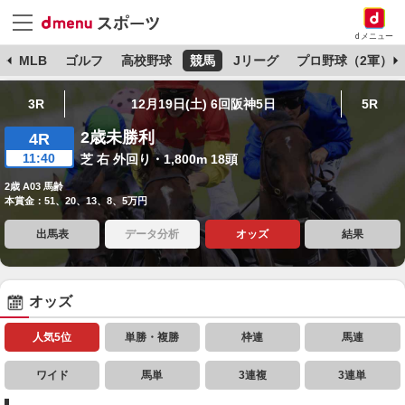
dメニュー
球
MLB
ゴルフ
高校野球
競馬
Jリーグ
プロ野球（2軍）
3R
12月19日(土) 6回阪神5日
5R
2歳未勝利
4R
11:40
芝 右 外回り・1,800m 18頭
2歳 A03 馬齢
本賞金：51、20、13、8、5万円
出馬表
データ分析
オッズ
結果
オッズ
人気5位
単勝・複勝
枠連
馬連
ワイド
馬単
3連複
3連単