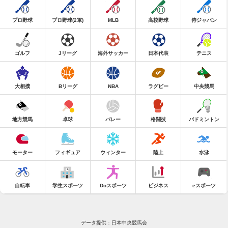
プロ野球
プロ野球(2軍)
MLB
高校野球
侍ジャパン
ゴルフ
Jリーグ
海外サッカー
日本代表
テニス
大相撲
Bリーグ
NBA
ラグビー
中央競馬
地方競馬
卓球
バレー
格闘技
バドミントン
モーター
フィギュア
ウィンター
陸上
水泳
自転車
学生スポーツ
Doスポーツ
ビジネス
eスポーツ
データ提供：日本中央競馬会