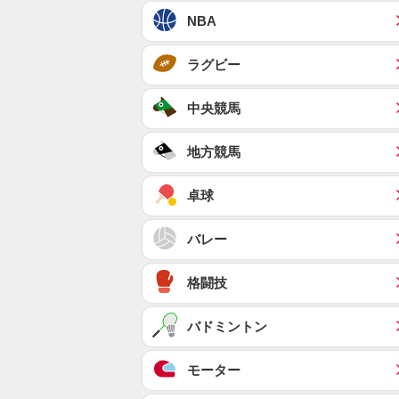
NBA
ラグビー
中央競馬
地方競馬
卓球
バレー
格闘技
バドミントン
モーター