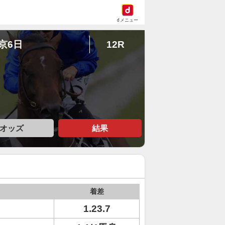
dメニュー
中京6日
12R
オッズ
結果
着差
1.23.7