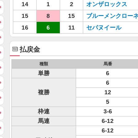
14
1
2
オンザロックス
15
8
15
ブルーメンクロー
16
6
11
セパヌイール
払戻金
種類
馬番
単勝
6
6
複勝
12
5
枠連
3-6
馬連
6-12
6-12