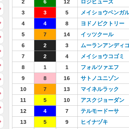
2
6
12
ロジヒューズ
3
3
5
メイショウベンガ
4
4
8
ヨドノビクトリー
5
7
14
イッツクール
6
2
3
ムーランアンディ
7
2
4
メイショウコゴミ
8
1
1
フォルツァエフ
9
8
16
サトノユニゾン
10
7
13
マイネルラック
11
5
10
アスクジョーダン
12
4
7
テルモードーサ
13
5
9
ヒイナヅキ