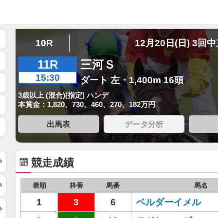
10R
12月20日(日) 3回
11R
三河Ｓ
15:30
ダート 左・1,400m 16頭
3歳以上 (混合)[指定] ハンデ
本賞金：1,820、730、460、270、182万円
出馬表
データ分析
競走成績
着順
枠番
馬番
馬名
1
3
6
ベルダーイメル