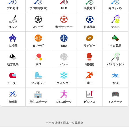
プロ野球
プロ野球(2軍)
MLB
高校野球
侍ジャパン
ゴルフ
Jリーグ
海外サッカー
日本代表
テニス
大相撲
Bリーグ
NBA
ラグビー
中央競馬
地方競馬
卓球
バレー
格闘技
バドミントン
モーター
フィギュア
ウィンター
陸上
水泳
自転車
学生スポーツ
Doスポーツ
ビジネス
eスポーツ
データ提供：日本中央競馬会