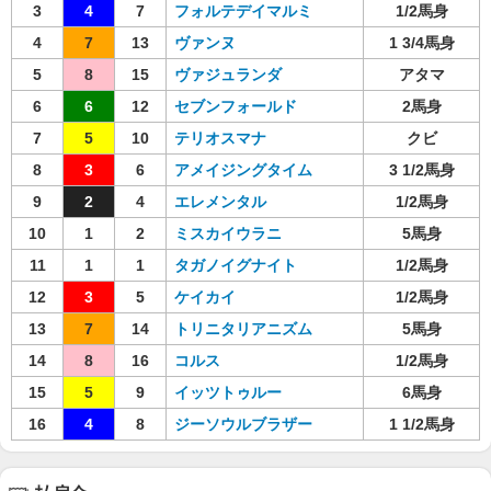
3
4
7
フォルテデイマルミ
1/2馬身
4
7
13
ヴァンヌ
1 3/4馬身
5
8
15
ヴァジュランダ
アタマ
6
6
12
セブンフォールド
2馬身
7
5
10
テリオスマナ
クビ
8
3
6
アメイジングタイム
3 1/2馬身
9
2
4
エレメンタル
1/2馬身
10
1
2
ミスカイウラニ
5馬身
11
1
1
タガノイグナイト
1/2馬身
12
3
5
ケイカイ
1/2馬身
13
7
14
トリニタリアニズム
5馬身
14
8
16
コルス
1/2馬身
15
5
9
イッツトゥルー
6馬身
16
4
8
ジーソウルブラザー
1 1/2馬身