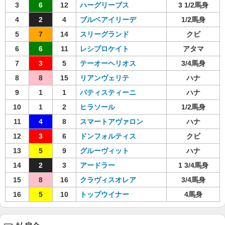
3
6
12
ハーグリーブス
3 1/2馬身
4
2
4
ブルベアイリーデ
1/2馬身
5
7
14
スリーグランド
クビ
6
6
11
レシプロケイト
アタマ
7
3
5
テーオーヘリオス
3/4馬身
8
8
15
リアンヴェリテ
ハナ
9
1
1
バティスティーニ
ハナ
10
1
2
ヒラソール
1/2馬身
11
4
8
スマートアヴァロン
ハナ
12
3
6
ドンフォルティス
クビ
13
5
9
グルーヴィット
ハナ
14
2
3
アードラー
1 3/4馬身
15
8
16
クラヴィスオレア
3/4馬身
16
5
10
トップウイナー
4馬身