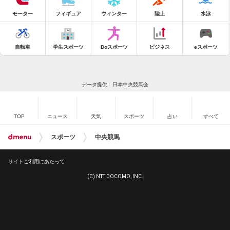
モーター
フィギュア
ウィンター
陸上
水泳
自転車
学生スポーツ
Doスポーツ
ビジネス
eスポーツ
データ提供：日本中央競馬会
TOP
ニュース
天気
スポーツ
占い
すべて
スポーツ
中央競馬
サイトご利用にあたって
(C) NTT DOCOMO, INC.