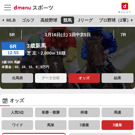
dメニュー
球
MLB
ゴルフ
高校野球
競馬
Jリーグ
プロ野球（2軍）
5R
1月16日(土) 1回中京5日
7R
3歳新馬
6R
12:55
芝 左・2,000m 16頭
3歳 000 馬齢
本賞金：60、24、15、9、6万円
出馬表
データ分析
オッズ
結果
オッズ
人気5位
単勝・複勝
枠連
馬連
ワイド
馬単
3連複
3連単