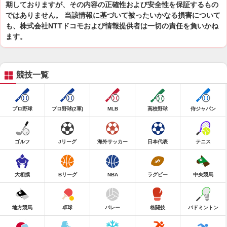
期しておりますが、その内容の正確性および安全性を保証するもの
ではありません。 当該情報に基づいて被ったいかなる損害について
も、株式会社NTTドコモおよび情報提供者は一切の責任を負いかね
ます。
競技一覧
プロ野球
プロ野球(2軍)
MLB
高校野球
侍ジャパン
ゴルフ
Jリーグ
海外サッカー
日本代表
テニス
大相撲
Bリーグ
NBA
ラグビー
中央競馬
地方競馬
卓球
バレー
格闘技
バドミントン