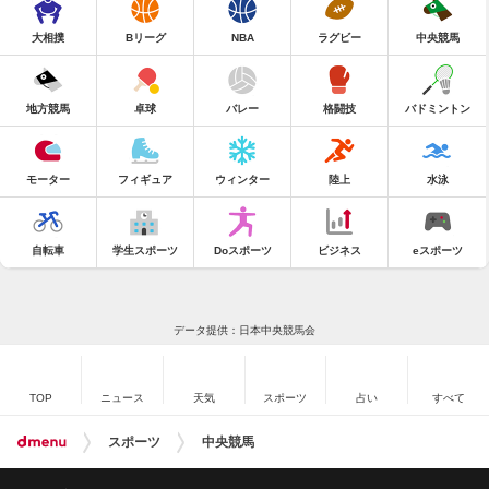
大相撲
Bリーグ
NBA
ラグビー
中央競馬
地方競馬
卓球
バレー
格闘技
バドミントン
モーター
フィギュア
ウィンター
陸上
水泳
自転車
学生スポーツ
Doスポーツ
ビジネス
eスポーツ
データ提供：日本中央競馬会
TOP
ニュース
天気
スポーツ
占い
すべて
スポーツ
中央競馬