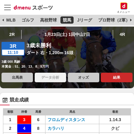
dメニュー
球
MLB
ゴルフ
高校野球
競馬
Jリーグ
プロ野球（2軍）
2R
1月23日(土) 1回中山7日
4R
3歳未勝利
3R
11:10
ダート 右・1,200m 16頭
3歳 000 馬齢
本賞金：51、20、13、8、5万円
出馬表
データ分析
オッズ
結果
競走成績
着順
枠番
馬番
馬名
着差
1
3
6
フロムディスタンス
1.14.3
2
4
8
カラハリ
クビ