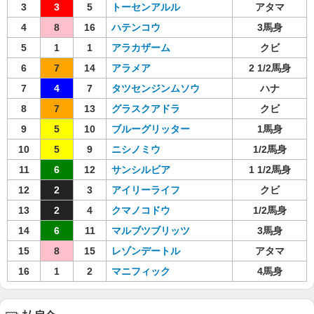
3
3
5
トーセンアルル
アタマ
4
8
16
ハテンコウ
3馬身
5
1
1
アラカザーム
クビ
6
7
14
アラメア
2 1/2馬身
7
4
7
タツセンジンムソウ
ハナ
8
7
13
グラスクアドラ
クビ
9
5
10
ブルーグリッター
1馬身
10
5
9
ニシノミウ
1/2馬身
11
6
12
サンシルビア
1 1/2馬身
12
2
3
アイリーライフ
クビ
13
2
4
クマノコドウ
1/2馬身
14
6
11
マルブツブリッツ
3馬身
15
8
15
レゾンデートル
アタマ
16
1
2
マニフィック
4馬身