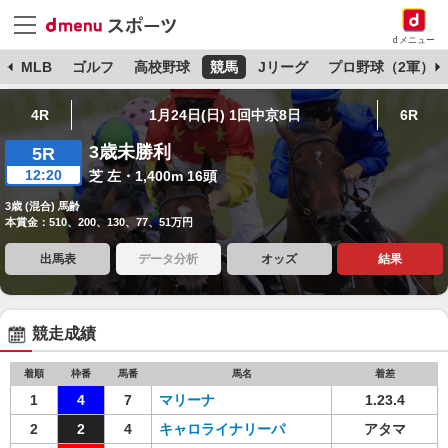
dメニュー
球
MLB
ゴルフ
高校野球
競馬
Jリーグ
プロ野球（2軍）
4R
1月24日(日) 1回中京8日
6R
3歳未勝利
5R
12:20
芝 左・1,400m 16頭
3歳 (混合) 馬齢
本賞金：510、200、130、77、51万円
出馬表
データ分析
オッズ
結果
競走成績
着順
枠番
馬番
馬名
着差
1
4
7
マリーナ
1.23.4
2
2
4
キャロライナリーパ
アタマ