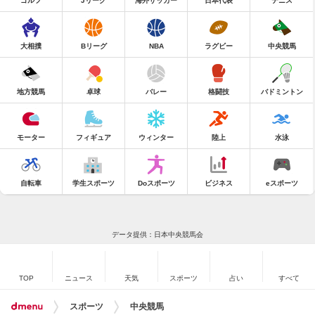
ゴルフ
Jリーグ
海外サッカー
日本代表
テニス
大相撲
Bリーグ
NBA
ラグビー
中央競馬
地方競馬
卓球
バレー
格闘技
バドミントン
モーター
フィギュア
ウィンター
陸上
水泳
自転車
学生スポーツ
Doスポーツ
ビジネス
eスポーツ
データ提供：日本中央競馬会
TOP
ニュース
天気
スポーツ
占い
すべて
スポーツ
中央競馬