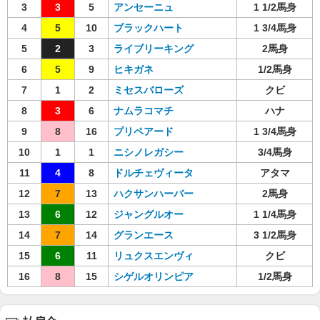
3
3
5
アンセーニュ
1 1/2馬身
4
5
10
ブラックハート
1 3/4馬身
5
2
3
ライブリーキング
2馬身
6
5
9
ヒキガネ
1/2馬身
7
1
2
ミセスバローズ
クビ
8
3
6
ナムラコマチ
ハナ
9
8
16
プリペアード
1 3/4馬身
10
1
1
ニシノレガシー
3/4馬身
11
4
8
ドルチェヴィータ
アタマ
12
7
13
ハクサンハーバー
2馬身
13
6
12
ジャングルオー
1 1/4馬身
14
7
14
グランエース
3 1/2馬身
15
6
11
リュクスエンヴィ
クビ
16
8
15
シゲルオリンピア
1/2馬身