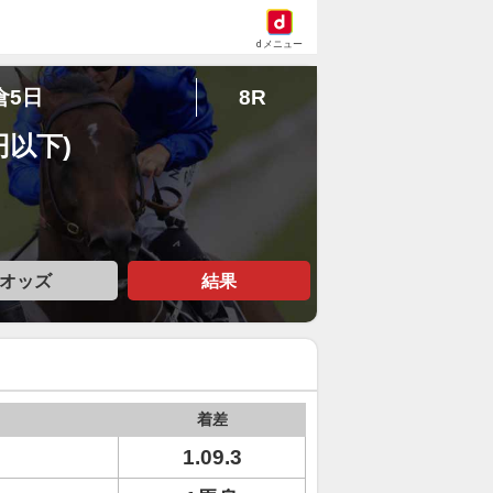
dメニュー
倉5日
8R
円以下)
オッズ
結果
着差
1.09.3