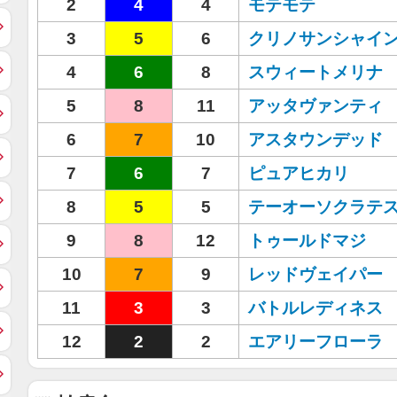
2
4
4
モテモテ
3
5
6
クリノサンシャイ
4
6
8
スウィートメリナ
5
8
11
アッタヴァンティ
6
7
10
アスタウンデッド
7
6
7
ピュアヒカリ
8
5
5
テーオーソクラテ
9
8
12
トゥールドマジ
10
7
9
レッドヴェイパー
11
3
3
バトルレディネス
12
2
2
エアリーフローラ