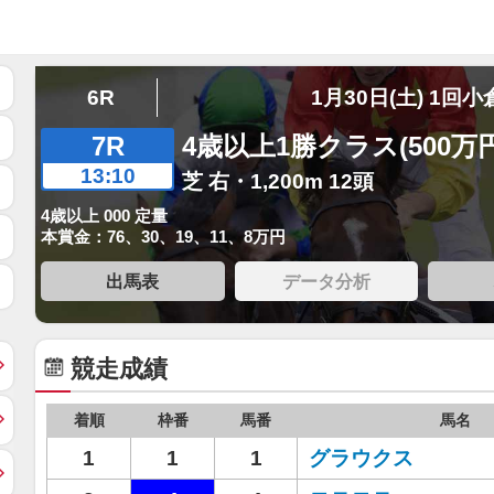
6R
1月30日(土) 1回小
7R
4歳以上1勝クラス(500万
13:10
芝 右・1,200m 12頭
4歳以上 000 定量
本賞金：76、30、19、11、8万円
出馬表
データ分析
競走成績
着順
枠番
馬番
馬名
1
1
1
グラウクス