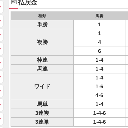
払戻金
種類
馬番
単勝
1
1
複勝
4
6
枠連
1-4
馬連
1-4
1-4
ワイド
1-6
4-6
馬単
1-4
3連複
1-4-6
3連単
1-4-6