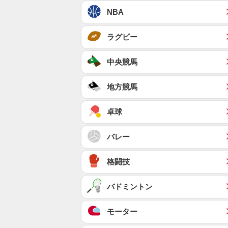
NBA
ラグビー
中央競馬
地方競馬
卓球
バレー
格闘技
バドミントン
モーター