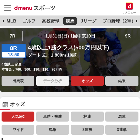
dメニュー
球
MLB
ゴルフ
高校野球
競馬
Jリーグ
プロ野球（2軍）
7R
1月31日(日) 1回中京10日
9R
4歳以上1勝クラス(500万円以下)
8R
13:50
ダート 左・1,800m 10頭
4歳以上 定量
本賞金：760、300、190、110、76万円
出馬表
データ分析
オッズ
結果
オッズ
人気5位
単勝・複勝
枠連
馬連
ワイド
馬単
3連複
3連単