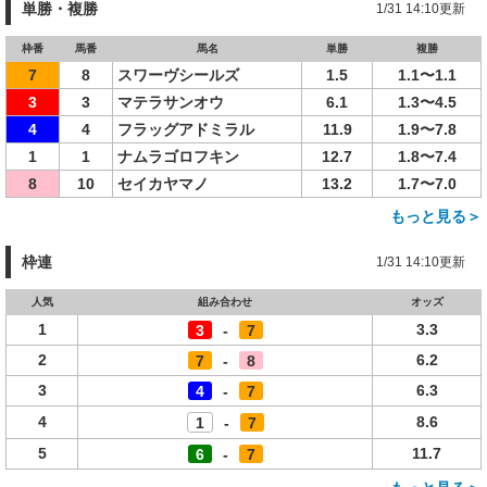
単勝・複勝
1/31 14:10更新
枠番
馬番
馬名
単勝
複勝
7
8
スワーヴシールズ
1.5
1.1〜1.1
3
3
マテラサンオウ
6.1
1.3〜4.5
4
4
フラッグアドミラル
11.9
1.9〜7.8
1
1
ナムラゴロフキン
12.7
1.8〜7.4
8
10
セイカヤマノ
13.2
1.7〜7.0
もっと見る＞
枠連
1/31 14:10更新
人気
組み合わせ
オッズ
1
3.3
3
-
7
2
6.2
7
-
8
3
6.3
4
-
7
4
8.6
1
-
7
5
11.7
6
-
7