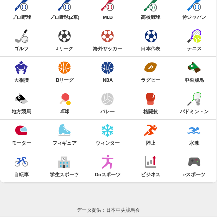
プロ野球
プロ野球(2軍)
MLB
高校野球
侍ジャパン
ゴルフ
Jリーグ
海外サッカー
日本代表
テニス
大相撲
Bリーグ
NBA
ラグビー
中央競馬
地方競馬
卓球
バレー
格闘技
バドミントン
モーター
フィギュア
ウィンター
陸上
水泳
自転車
学生スポーツ
Doスポーツ
ビジネス
eスポーツ
データ提供：日本中央競馬会