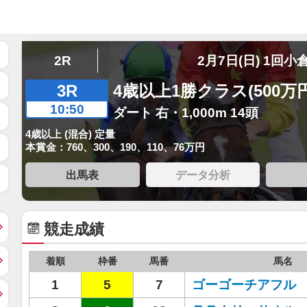
2R
2月7日(日) 1回小
3R
4歳以上1勝クラス(500万
10:50
ダート 右・1,000m 14頭
4歳以上 (混合) 定量
本賞金：760、300、190、110、76万円
出馬表
データ分析
競走成績
着順
枠番
馬番
馬名
1
5
7
ゴーゴーチアフル