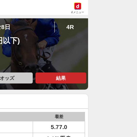
dメニュー
倉8日
4R
円以下)
オッズ
結果
着差
5.77.0