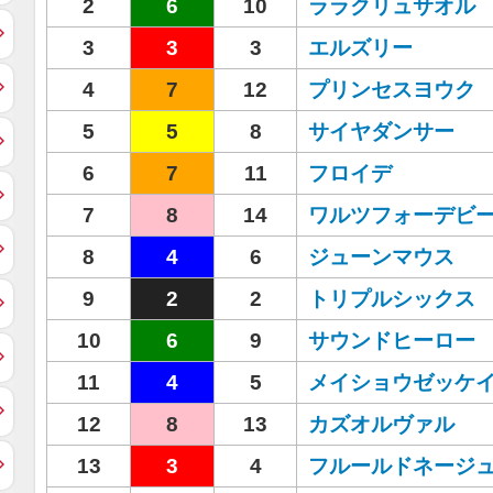
2
6
10
ララクリュサオル
3
3
3
エルズリー
4
7
12
プリンセスヨウク
5
5
8
サイヤダンサー
6
7
11
フロイデ
7
8
14
ワルツフォーデビ
8
4
6
ジューンマウス
9
2
2
トリプルシックス
10
6
9
サウンドヒーロー
11
4
5
メイショウゼッケ
12
8
13
カズオルヴァル
13
3
4
フルールドネージ