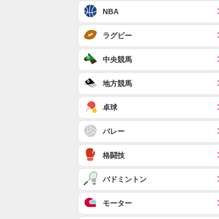
NBA
ラグビー
中央競馬
地方競馬
卓球
バレー
格闘技
バドミントン
モーター